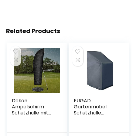
Related Products
Dokon
EUGAD
Ampelschirm
Gartenmöbel
Schutzhülle mit
Schutzhülle
Stab,
Abdeckhaube für
Sonnenschirm
Stuhl Gartenstuhl
Abdeckung 2 bis 4
Gewebeplane