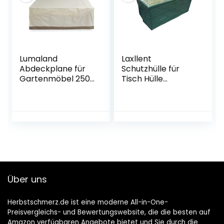
Lumaland
Laxllent
Abdeckplane für
Schutzhülle für
Gartenmöbel 250
Tisch Hülle
x 200 x 80 cm
Gartenmöbel
robuste
Abdeckung,Wasse
Schutzhülle
rdicht
Abdeckhaube
Atmungsaktiv
rechteckig Oxford
Abdeckhaube für
600D 280 g/m²
Stühle,Sofa,170x95x
Wasserdicht
70cm,PE,Grün
Witterungsbestän
dig Winterfest in
Über uns
Beige
Herbstschmerz.de ist eine moderne All-in-One-
Preisvergleichs- und Bewertungswebsite, die die besten auf
Amazon verfügbaren Angebote bietet und Sie durch die