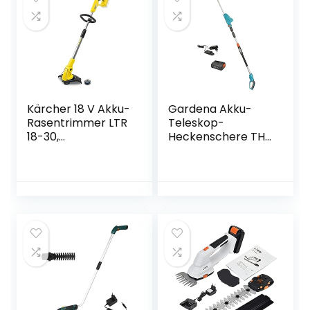
Kärcher 18 V Akku-
Gardena Akku-
Rasentrimmer LTR
Teleskop-
18-30,
Heckenschere THS
Schnittgeschwindi
42/18V P4A
gkeit: 7.800 U/min,
Ready-To-Use Set:
Schnittkreisdurch
Heckenschneider
messer: 30 cm,
bis zu 3 m
Fadenstärke: 1,6
Reichweite, 42 cm
mm, verwendbar
Schwertlänge,
mit dem Kärcher
abwinkelbarer
18-V-Akku, ohne
Kopf, inkl. 18V P4A
Akku
Akku (14732-20)