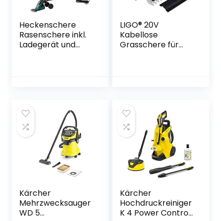
Heckenschere
LIGO® 20V
Rasenschere inkl.
Kabellose
Ladegerät und
Grasschere für
Austauschbare
den Garten,
Klingen,Strauchsch
2000mAh Lithium-
ere Set
ion 2 in 1 Akku
Grasschere mit
Grass-
Teleskopstiel,
Heckenschere.
Strauchschere
Inklusive Akku und
Rasenmäher und
Ladegerät Art.No
Elektrische
KX20VC00B1(Grass
Gartenwerkzeuge
chere inkl. Akku)
Kärcher
Kärcher
Mehrzwecksauger
Hochdruckreiniger
WD 5
K 4 Power Control