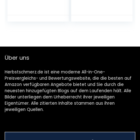
(Tatsächliche
Home: Clevere
Saugleistung: 240
App-
Air Watt,
Unterstützung –
Behältergröße: 25
die passende
l, Blasfunktion,
Lösung für
Patentierte
stärkere
Filterentnahmetec
Verschmutzungen
hnik, Saugen von
– inkl. Home-Kit
trockenem und
Über uns
nassem Schmutz
ohne
Filterwechsel)
Herbstschmerz.de ist eine moderne All-in-One-
Preisvergleichs- und Bewertungswebsite, die die besten auf
Amazon verfügbaren Angebote bietet und Sie durch die
neuesten hinzugefügten Blogs auf dem Laufenden hält. Alle
Bilder unterliegen dem Urheberrecht ihrer jeweiligen
Eigentümer. Alle zitierten Inhalte stammen aus ihren
jeweiligen Quellen.