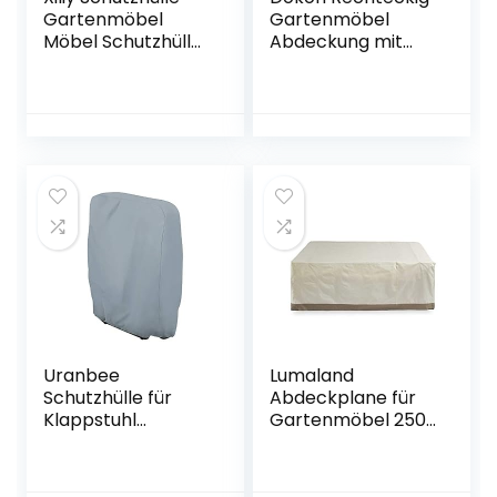
Gartenmöbel
Gartenmöbel
Möbel Schutzhülle
Abdeckung mit
Abdeckhaube
Seitlicher
Polyester Hülle für
Spanngurt,
Tisch Stühle
Wasserdicht,
Tabelle Schwarz
Winddicht, UV-
213 x 132 x 74cm
beständig 420D
Oxford Gewebe
Schutzhülle für
Gartentisch
Sitzgruppe
Möbelsets,
170x95x74cm
(Schwarz)
Uranbee
Lumaland
Schutzhülle für
Abdeckplane für
Klappstuhl
Gartenmöbel 250
Liegestuhl
x 200 x 80 cm
Sonnenliege
robuste
Deckchair
Schutzhülle