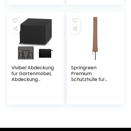
Abdeckung
Abdeckhaube
Wasserdicht Anti-
rechteckig Oxford
UV Gartenmöbel
600D 280 g/m²
Schutz vor
Wasserdicht
Wettereinflüssen
Witterungsbestän
und
dig Winterfest in
Beschädigungen
Beige
210D Oxford
(Grau)
Vivibel Abdeckung
Springreen
für Gartenmöbel,
Premium
Abdeckung
Schutzhülle für
Gartenmöbel,
Sonnenschirm bis
Abdeckhaube
Ø 300 cm |
Schutzhülle
Universalabdecku
Abdeckplane für
ng zum Schutz für
Gartenmöbel,
Sonnenschirme |
Abdeckhaube
Extra
Möbelsets mit
wasserabweisend
Zugkordel
und UV schützend