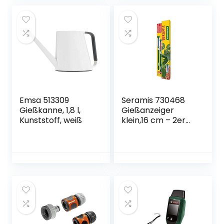
Emsa 513309
Seramis 730468
Gießkanne, 1,8 l,
Gießanzeiger
Kunststoff, weiß
klein,16 cm – 2er
Set Pflanzen
Gießmelder,Wasse
rbedarf-Anzeige
für Pflanzen in
Tongranulat und
Erde,in Grün