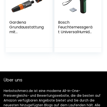
Gardena
Bosch
Grundausstattung
Feuchtemessgerä
mit
t UniversalHumid
Anschlussteilen für
(Holzgruppenausw
13 mm (1/2 Zoll)-
ahl,
und 15 mm (5/8
Holzgruppenaufkle
Zoll)-Schläuche:
ber in 12 Sprachen,
Wasserhahn
Kartonschachtel)
Anschluss-Set mit
Reinigungsspritze
(18291-20)
Über uns
Herbstschmerz.de ist eine moderne All-in-One-
Preisvergleichs- und Bewertungswebsite, die die besten auf
Amazon verfügbaren Angebote bietet und Sie durch die
neuesten hinzugefügten Blogs auf dem Laufenden hält. Alle