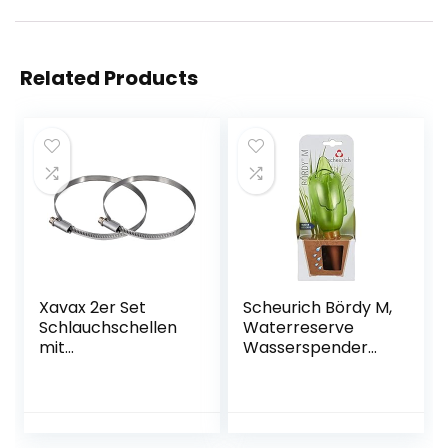
Related Products
Xavax 2er Set
Scheurich Bördy M,
Schlauchschellen
Waterreserve
mit
Wasserspender
Schneckenantrieb,
aus Kunststoff und
Spannbereich 90 –
Tonkegel, Green,
110 mm,
20 cm hoch, 0,22 l
Bandbreite 9 mm
Vol.