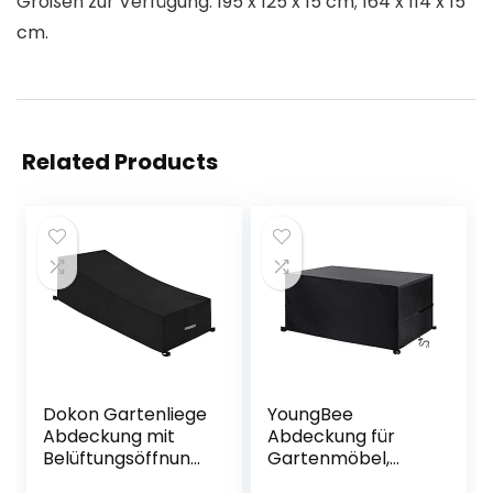
Größen zur Verfügung: 195 x 125 x 15 cm; 164 x 114 x 15
cm.
Related Products
Dokon Gartenliege
YoungBee
Abdeckung mit
Abdeckung für
Belüftungsöffnung
Gartenmöbel,
en, Wasserdicht,
wasserdichte