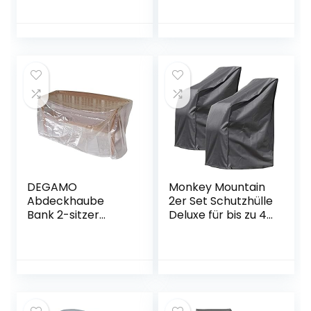
Winddicht, UV-
Schutzhülle Anti-
Beständiges,
UV Abdeckplane
Schwerlast 600D
für Gartentische
Oxford Gewebe
Terrassenmöbel,
Schutzhülle für
Regenschutz und
Sonnenliege
Staubfest,
Liegestuhl
Schwerlast 420D -
Deckchair
Oxford Gewebe
(200x75x40/70cm
125 * 125 * 74cm
) – Schwarz
DEGAMO
Monkey Mountain
Abdeckhaube
2er Set Schutzhülle
Bank 2-sitzer
Deluxe für bis zu 4
134cm, PE
Gartenstühle/was
transparent
serdicht aus
Oxford Polyester
420D /
atmungsaktiv/Win
terfest/frostsicher