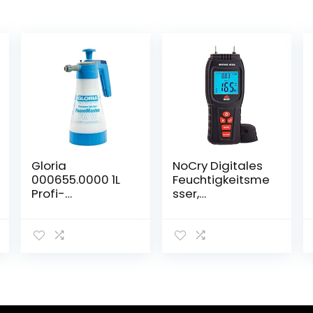
Gloria
NoCry Digitales
000655.0000 1L
Feuchtigkeitsme
Profi-
sser,
Schaumerzeuge
Wasserdichtigk
r
eitsmesser,
Schaumsprühge
Thermometer
rät, 1 Liter
für Holz und
Baumaterialien,
Batterie und
Ersatzsonden
enthalten