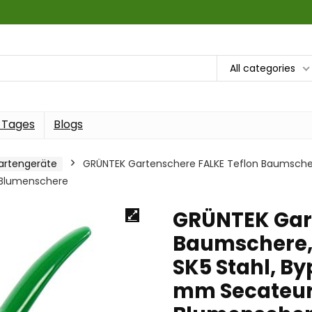
All categories
 Tages
Blogs
artengeräte
GRÜNTEK Gartenschere FALKE Teflon Baumschere
-Blumenschere
GRÜNTEK Gart
Baumschere,
SK5 Stahl, B
mm Secateur