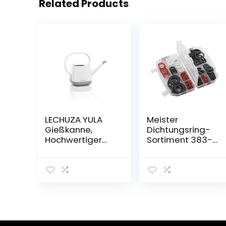
Related Products
LECHUZA YULA
Meister
Gießkanne,
Dichtungsring-
Hochwertiger
Sortiment 383-
Kunststoff,
teilig –
Weiß/Grau, 1,7 l
Gummidichtung
Fassungsvermö
en, Fiberringe &
gen, Mit
O-Ringe im Set
Tropfschutz,
– Zur
13860
Anwendung im
Sanitärbereich –
Trinkwasser