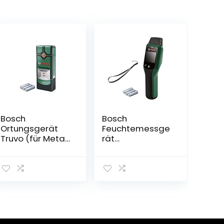
Bosch
Bosch
Ortungsgerät
Feuchtemessge
Truvo (für Metall
rät
&
UniversalHumid
stromführende
(Holzgruppenau
Leitungen in
swahl,
70/50 mm
Holzgruppenauf
Erfassungstiefe;
kleber in 12
Kartoninhalt:
Sprachen,
Truvo, 3x AAA
Kartonschachtel
Batterien)
)