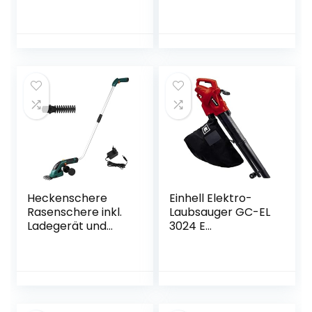
(1500 W,22 cm
Schnittgeschwindi
Arbeitstiefe, 45
gkeit: 7.800 U/min,
cmArbeitsbreite,
Schnittkreisdurch
2-Punkt-
messer: 30 cm,
Sicherheitsschalte
Fadenstärke: 1,6
r,
mm, verwendbar
Überlastkupplung,
mit dem Kärcher
klappbarer
18-V-Akku, ohne
Führungsholm,
Akku
robuste
Hackmesser)
Heckenschere
Einhell Elektro-
Rasenschere inkl.
Laubsauger GC-EL
Ladegerät und
3024 E
Austauschbare
(Saug-/Blasfunktio
Klingen,Strauchsch
n, Saugrohr Ø 75
ere Set
mm, Saugleistung
Grasschere mit
650 m³/h,
Teleskopstiel,
Häckselfunktion,
Strauchschere
Häckselrate 10:1,