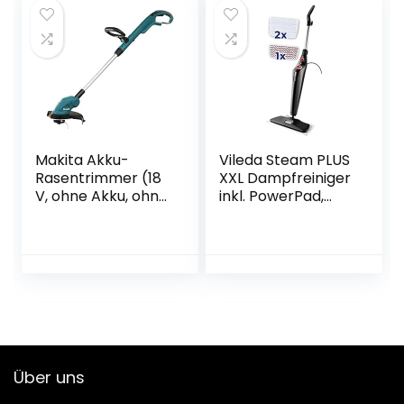
Rasenmäher und
Blasgeschwindigke
Elektrische
it 240 km/h,
Gartenwerkzeuge
Fangsack 40 L)
Makita Akku-
Vileda Steam PLUS
Rasentrimmer (18
XXL Dampfreiniger
V, ohne Akku, ohne
inkl. PowerPad,
Ladegerät)
entfernt bis zu 99,9
DUR181Z
% der Bakterien,
alle Böden
Über uns