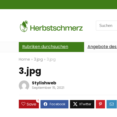
Search
for:
Rubriken durchsuchen
Angebote des
Home
»
3.jpg
»
3.jpg
3.jpg
Stylishweb
September 15, 2021
0
Save