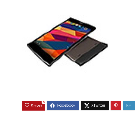
0
Save