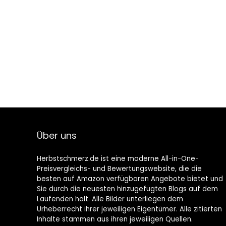
Über uns
Herbstschmerz.de ist eine moderne All-in-One-
Preisvergleichs- und Bewertungswebsite, die die
besten auf Amazon verfügbaren Angebote bietet und
Sie durch die neuesten hinzugefügten Blogs auf dem
Laufenden hält. Alle Bilder unterliegen dem
Urheberrecht ihrer jeweiligen Eigentümer. Alle zitierten
Inhalte stammen aus ihren jeweiligen Quellen.