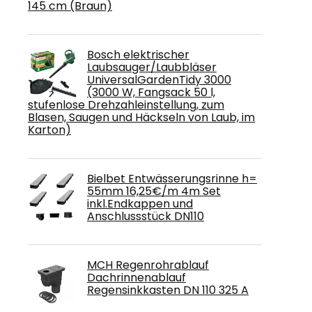
145 cm (Braun)
Bosch elektrischer
Laubsauger/Laubbläser
UniversalGardenTidy 3000
(3000 W, Fangsack 50 l,
stufenlose Drehzahleinstellung, zum
Blasen, Saugen und Häckseln von Laub, im
Karton)
Bielbet Entwässerungsrinne h=
55mm 16,25€/m 4m Set
inkl.Endkappen und
Anschlussstück DN110
MCH Regenrohrablauf
Dachrinnenablauf
Regensinkkasten DN 110 325 A