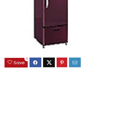
0
Save