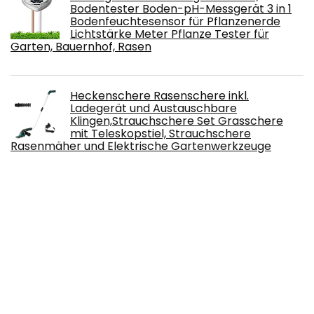
Bodentester Boden-pH-Messgerät 3 in 1
Bodenfeuchtesensor für Pflanzenerde
Lichtstärke Meter Pflanze Tester für
Garten, Bauernhof, Rasen
Heckenschere Rasenschere inkl.
Ladegerät und Austauschbare
Klingen,Strauchschere Set Grasschere
mit Teleskopstiel, Strauchschere
Rasenmäher und Elektrische Gartenwerkzeuge
3er SET Draht Wickeldraht grün -
Blumenwickeldraht & Basteldraht &
Floristendraht & Blumendraht für Rosen,
Blumen & Basteln
Kreative Feder Warnschild Hund aus
gebürstetem Aluminium (Verbund)