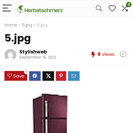
0
Home
»
5.jpg
»
5.jpg
5.jpg
Stylishweb
6
Views
September 15, 2021
0
Save