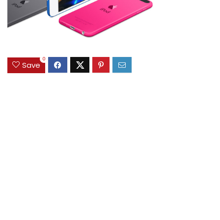
0
Save