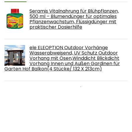
Seramis Vitalnahrung für Blühpflanzen,
500 ml – Blumendünger für optimales
Pflanzenwachstum, Flüssigdünger mit
praktischer Dosierhilfe
ele ELEOPTION Outdoor Vorhänge
Wasserabweisend, UV Schutz Outdoor
Vorhang mit Ösen,Winddicht Blickdicht
Vorhang Innen und Außen Gardinen für
Garten Hof Balkon(4 Stücke/ 132 X 213cm)
Magic of Nature Pizza/Pasta Box - Kräuter
Anzuchtset - Zum Selberzüchten -
Kinderleichte Handhabung - 5 typische
Pizza und Pasta Kräuter - Hohe Keimrate
Mossy Oak 3 in 1 Handsäge Astsäge
klappbar inkl. 3 scharfe Klingen aus CR-