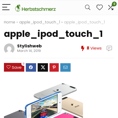
0
Home
»
apple_ipod_touch_1
»
apple_ipod_touch_1
apple_ipod_touch_1
Stylishweb
8
Views
March 14, 2019
0
Save