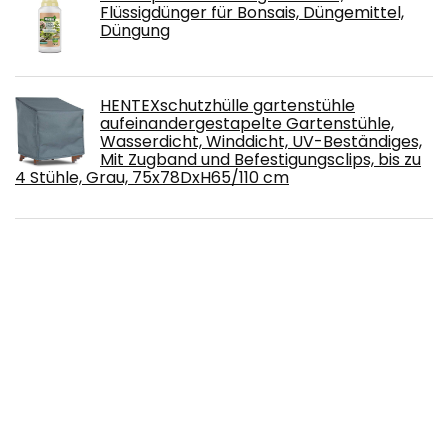
Flüssigdünger für Bonsais, Düngemittel,
Düngung
HENTEXschutzhülle gartenstühle
aufeinandergestapelte Gartenstühle,
Wasserdicht, Winddicht, UV-Beständiges,
Mit Zugband und Befestigungsclips, bis zu
4 Stühle, Grau, 75x78DxH65/110 cm
QUICK STAR Ersatzdach Gartenschaukel
Universal 145x210 cm Hollywoodschaukel 3
Sitzer Sand UV 50 Ersatz Bezug
Sonnendach Schaukel Dach
SwissKraft Inverter Stromerzeuger 2.0
KVA Notstromaggregat Stromgeneratot
Generator 2000 W