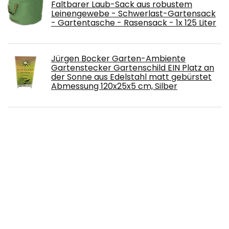
Faltbarer Laub-Sack aus robustem
Leinengewebe - Schwerlast-Gartensack
- Gartentasche - Rasensack - 1x 125 Liter
Jürgen Bocker Garten-Ambiente
Gartenstecker Gartenschild EIN Platz an
der Sonne aus Edelstahl matt gebürstet
Abmessung 120x25x5 cm, Silber
Neudorff ph-Bodentest 1 Set, Volldünger,
Langzeitdünger
Ersatzdach für Hollywoodschaukel 3
Sitzer, Gartenschaukel Bezug für
Hollywoodschaukel/ Hängematte,
wasserdichtes Dach für Gartenschaukel,
UV-Schutz (S, schwarz)