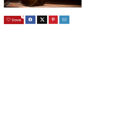
0
Save