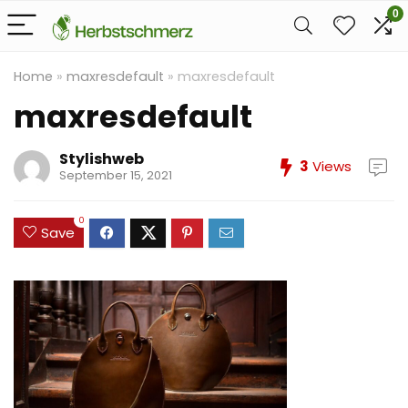
0
Home
»
maxresdefault
»
maxresdefault
maxresdefault
Stylishweb
3
Views
September 15, 2021
0
Save