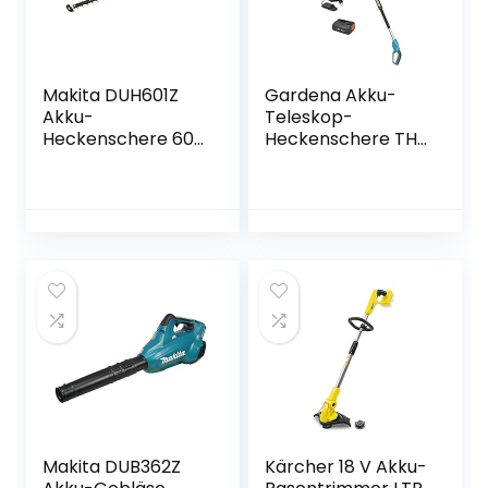
Makita DUH601Z
Gardena Akku-
Akku-
Teleskop-
Heckenschere 60
Heckenschere THS
cm 18 V (ohne
42/18V P4A
Akku, ohne
Ready-To-Use Set:
Ladegerät)
Heckenschneider
bis zu 3 m
Reichweite, 42 cm
Schwertlänge,
abwinkelbarer
Kopf, inkl. 18V P4A
Akku (14732-20)
Makita DUB362Z
Kärcher 18 V Akku-