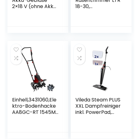
Akku-Gebläse
Rasentrimmer LTR
2×18 V (ohne Akku,
18-30,
ohne Ladegerät)
Schnittgeschwindi
gkeit: 7.800 U/min,
Schnittkreisdurch
messer: 30 cm,
Fadenstärke: 1,6
mm, verwendbar
mit dem Kärcher
18-V-Akku, ohne
Akku
Einhell,3431060,Ele
Vileda Steam PLUS
ktro-Bodenhacke
XXL Dampfreiniger
AA8GC-RT 1545M
inkl. PowerPad,
(1500 W,22 cm
entfernt bis zu 99,9
Arbeitstiefe, 45
% der Bakterien,
cmArbeitsbreite,
alle Böden
2-Punkt-