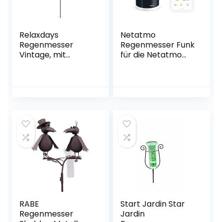
Relaxdays
Netatmo
Regenmesser
Regenmesser Funk
Vintage, mit
für die Netatmo
Erdspieß,
Wetterstation,
Niederschlagsmes
NRG01-WW
ser, antik, 12 cm, 5
inch, Glas, Metall,
verziert, bronze
RABE
Start Jardin Star
Regenmesser
Jardin