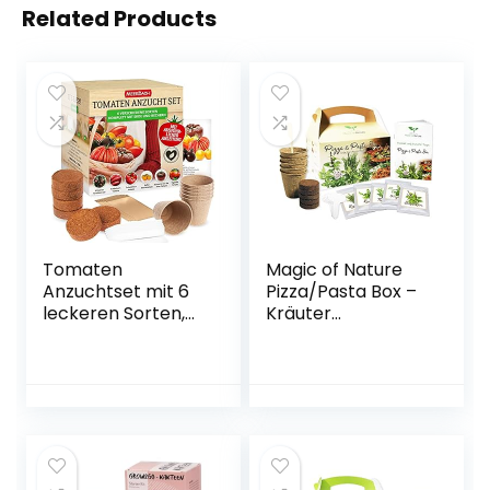
Related Products
Tomaten
Magic of Nature
Anzuchtset mit 6
Pizza/Pasta Box –
leckeren Sorten,
Kräuter
Anzucht Erde,
Anzuchtset – Zum
Töpfen und
Selberzüchten –
Anleitung für die
Kinderleichte
perfekte
Handhabung – 5
Tomatenanzucht
typische Pizza und
Pasta Kräuter –
Hohe Keimrate