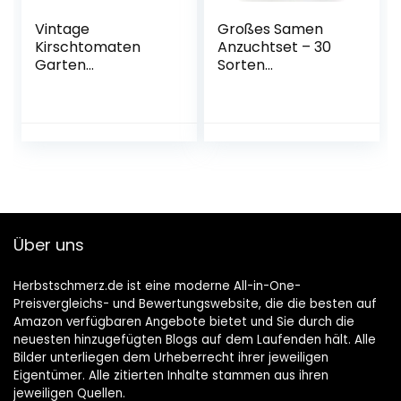
Vintage
Großes Samen
Kirschtomaten
Anzuchtset – 30
Garten
Sorten
Anzuchtset – Bio
Gemüsesamen –
Tomatensamen
Handschuhe mit
ohne GVO, in
Krallen – 6
Spanien produzier
biologisch
– Alle notwendigen
abbaubare
Bestandteile für
Anzuchttöpfe aus
den Anbau Ihres
Torf – 6
eigenen
Bambuspflanzenm
Kirschtomaten
arker – Für Ihren
Über uns
Gartens zu Hause
Indoor-Garten –
Ideales Garten
Geschenkset
Herbstschmerz.de ist eine moderne All-in-One-
Preisvergleichs- und Bewertungswebsite, die die besten auf
Amazon verfügbaren Angebote bietet und Sie durch die
neuesten hinzugefügten Blogs auf dem Laufenden hält. Alle
Bilder unterliegen dem Urheberrecht ihrer jeweiligen
Eigentümer. Alle zitierten Inhalte stammen aus ihren
jeweiligen Quellen.