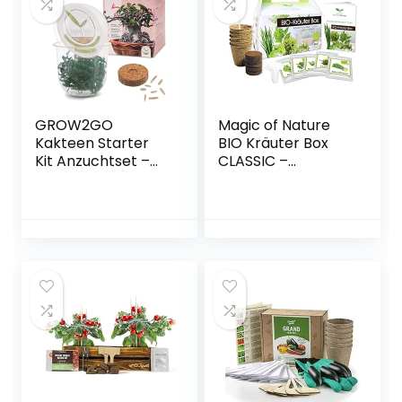
GROW2GO
Magic of Nature
Kakteen Starter
BIO Kräuter Box
Kit Anzuchtset –
CLASSIC –
Pflanzset aus Mini-
Anzuchtset – 5
Gewächshaus,
Sorten BIO Samen
Kaktus Samen &
– Perfektes
Erde – nachhaltige
Geschenk – Zum
Geschenkidee für
Selberzüchten
Pflanzenfreunde
oder zum
(Wüstenrose)
Verschenken –
Kinderleichte
Handhabung