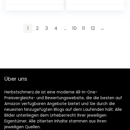
Dekorationen –
Schild für Garten
2022 – Outdoor
oder Terasse
Brief Banner
Geschenkidee für
Gärtner 18×12 cm
1
2
3
4
…
10
11
12
→
Über uns
Herbstschmerz.de ist eine moderne All-in-One-
Preisvergleichs- und Bewertungswebsite, die die besten auf
Amazon verfügbaren Angebote bietet und Sie durch die
neuesten hinzugefügten Blogs auf dem Laufenden hält. Alle
Bilder unterliegen dem Urheberrecht ihrer jeweiligen
Eigentümer. Alle zitierten Inhalte stammen aus ihren
jeweiligen Quellen.