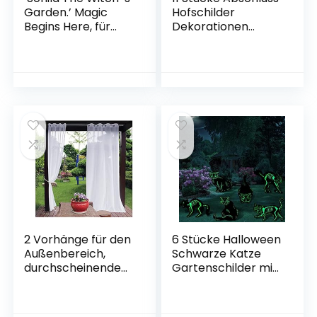
Garden.’ Magic
Hofschilder
Begins Here, für
Dekorationen
Haus oder Garten –
Congrats
Tolles Schild für
Abschluss Rasen
Schuppen
Zeichen 2021 Grad
Gartenschilder mit
23 Einsätzen für
Outdoor Congrats
Abschluss Party
Dekoration (Grün)
2 Vorhänge für den
6 Stücke Halloween
Außenbereich,
Schwarze Katze
durchscheinende
Gartenschilder mit
Voile-Vorhänge mit
Pfahl Gruselige
Ösen, für Terrasse,
Katzen Halloween
weiße Vorhänge,
Hof Dekoration