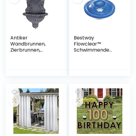
Deko Rasen Hof
Vogel-Bad, Fisch-
Dekoration
Behälter
Antiker
Bestway
Wandbrunnen,
Flowclear™
Zierbrunnen,
Schwimmende
Gartenbrunnen,
LED-beleuchtete
Brunnen,
Wasserfontäne,
Eisenbrunnen für
18,5 cm
den den Garten
LTA311 Palazzo
Exclusiv