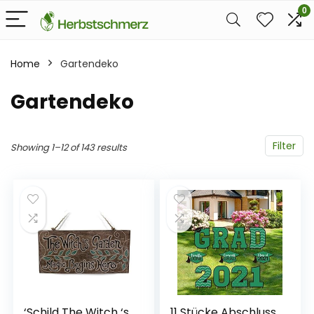
0
Home
Gartendeko
Gartendeko
Filter
Showing 1–12 of 143 results
‘Schild The Witch ‘s
11 Stücke Abschluss