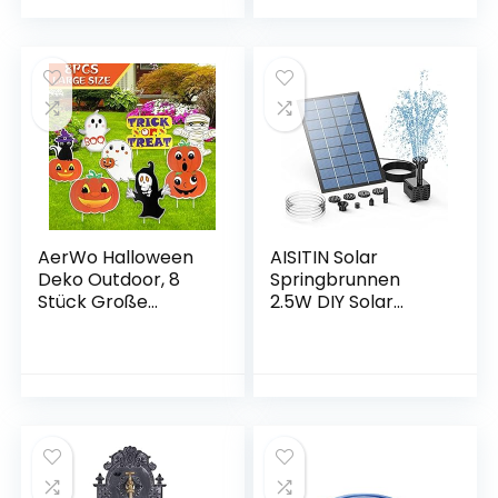
Fensterbehandlung
Leuchtende Skelett
für Garten,
Katze Silhouette
Veranda, Terrasse,
Halloween
Pergola, 132 x 243
Dekoration
cm
Outdoor für Haus
Garten
AerWo Halloween
AISITIN Solar
Deko Outdoor, 8
Springbrunnen
Stück Große
2.5W DIY Solar
Halloween
Teichpumpe 2021
Hofschilder
Upgrade mit 1.2 m
Wasserdichte
Wasserleitung
Halloween Kürbis
Solarbrunnen mit 6
Geist Skelett
Fontänenstile Solar
Gartenschilder mit
schwimmender
18 Pfahl für
Fontäne Pumpe für
Halloween Garten
Gartenteich,