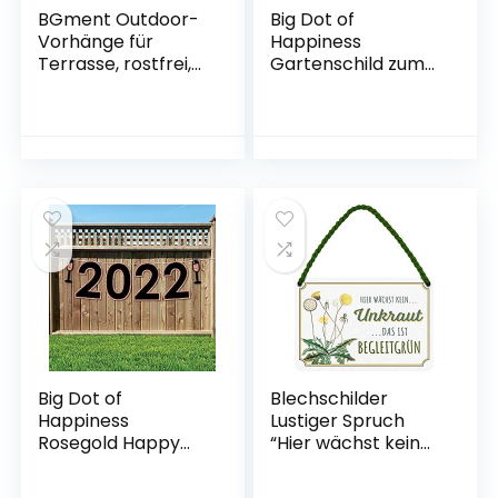
BGment Outdoor-
Big Dot of
Vorhänge für
Happiness
Terrasse, rostfrei,
Gartenschild zum
wasserdicht,
100. Geburtstag für
winddicht, Thermo-
Erwachsene,
Pavillon-Vorhänge,
goldfarben, für den
Set mit 2 Paneelen
Außenbereich
(132 x 244 cm,
grau-weiß)
Big Dot of
Blechschilder
Happiness
Lustiger Spruch
Rosegold Happy
“Hier wächst kein
New Year – 2022
Unkraut Das ist
Silvester Party
Begleitgrün” Deko