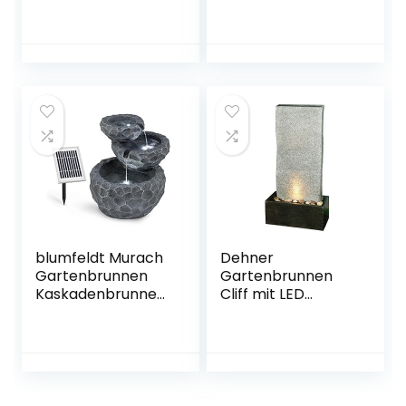
Teichpumpe 2021
LED, Wasserfall
Upgrade mit 1.2 m
Garten mit 47.2”
Wasserleitung
PVC-Rohr für
Solarbrunnen mit
Außengarten
6 Fontänenstile
Felsenhinterhof
Solar
und Pool -23.6″ x
schwimmender
8″ x 4″(B x T x H)
Fontäne Pumpe
für Gartenteich,
Vogel-Bad, Fisch-
Behälter
blumfeldt Murach
Dehner
Gartenbrunnen
Gartenbrunnen
Kaskadenbrunnen
Cliff mit LED
Zimmerbrunnen
Beleuchtung, ca.
(Akkubetrieb, 2
97 x 49 x 49 cm,
Watt Solarpanel, 3
Polyresin,
LEDs zur
grau/schwarz
Beleuchtung) grau