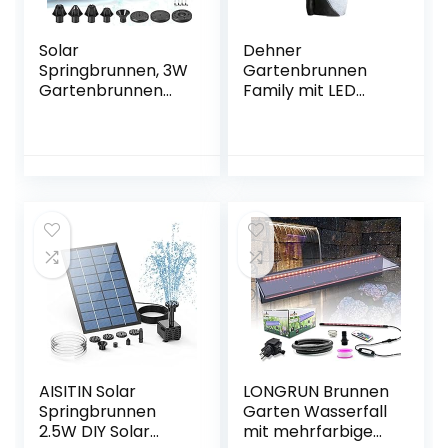
Solar
Dehner
Springbrunnen, 3W
Gartenbrunnen
Gartenbrunnen
Family mit LED
Pumpe
Beleuchtung, ca.
Solarbetrieben Mit
120 x 42.5 x 27 cm,
8 Fontänenstile
Polyresin, grau
Solarpumpe
Schwimmender
Dekoration
Outdoor
Wasserpumpe Für
Vogel-Bad Fisch-
Behälter Teich
Garten
AISITIN Solar
LONGRUN Brunnen
Springbrunnen
Garten Wasserfall
2.5W DIY Solar
mit mehrfarbigem