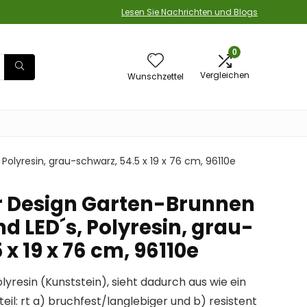
Lesen Sie Nachrichten und Blogs
0
Vergleichen
Wunschzettel
lyresin, grau-schwarz, 54.5 x 19 x 76 cm, 96110e
r Design Garten-Brunnen
d LED´s, Polyresin, grau-
 x 19 x 76 cm, 96110e
lyresin (Kunststein), sieht dadurch aus wie ein
eil: rt a) bruchfest/langlebiger und b) resistent