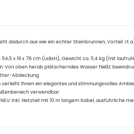
ieht dadurch aus wie ein echter Steinbrunnen, Vorteil: rt
4,5 x 19 x 76 cm (LxBxH), Gewicht ca. 11,4 kg (mit laufru
on: Von oben herab plätscherndes Wasser fließt beeind
itter-Abdeckung
rleiht Ihnen ein elegantes und stimmungsvolles Ambie
d Außenbereich verwendbar
EU: inkl. Netzteil mit 10 m langem Kabel, ausführliche me