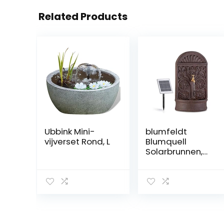
Related Products
Ubbink Mini-
blumfeldt
vijverset Rond, L
Blumquell
Solarbrunnen,
Gartenbrunnen,
Zierbrunnen,
Dekobrunnen,
LED-
Beleuchtung:
weiß, mit
Solarpanel, für