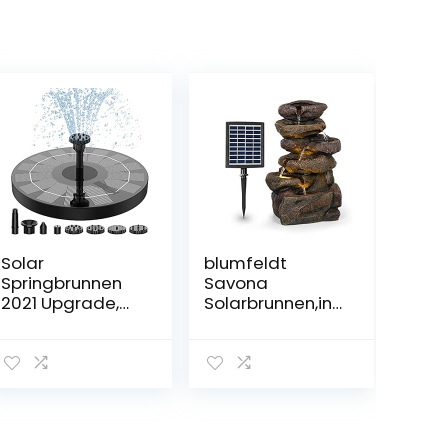
Solar
blumfeldt
Springbrunnen
Savona
2021 Upgrade,
Solarbrunnen,inkl
AISITIN 2.5W
.
160mm
Solarpanel,Leist
Solarbrunnen
ung: 2,8
Solar
Watt,Lithium-
Teichpumpe
Ionen-Batterie
Outdoor
(ca. 5h
Wasserpumpe
Laufzeit),LED-