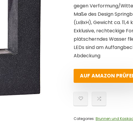
gegen Verformung/Witter
Maße des Design Springbru
(LxBxH), Gewicht ca. 11,4 
Exklusive, rechteckige F
plätscherndes Wasser fl
LEDs sind am Auffangbec
Abdeckung
AUF AMAZON PRÜFE
Categories:
Brunnen und Kaska