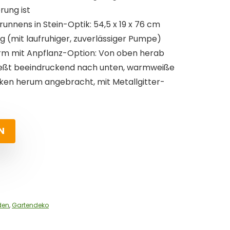
ung ist
nnens in Stein-Optik: 54,5 x 19 x 76 cm
kg (mit laufruhiger, zuverlässiger Pumpe)
orm mit Anpflanz-Option: Von oben herab
ießt beeindruckend nach unten, warmweiße
ken herum angebracht, mit Metallgitter-
N
den
,
Gartendeko