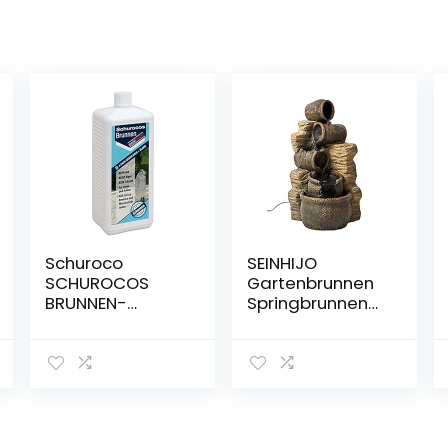
Schuroco
SEINHIJO
SCHUROCOS
Gartenbrunnen
BRUNNEN-
Springbrunnen
Spezial Quadro
Wasserfall mit
LED Beleuchtung
5 Krüge
Kaskade für
Terrasse Balkon
41x39x76cm-5m
Lange Kabel