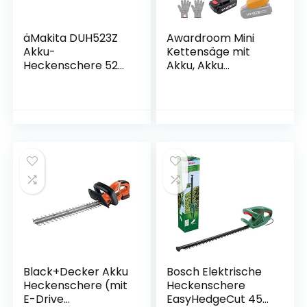
äMakita DUH523Z
Awardroom Mini
Akku-
Kettensäge mit
Heckenschere 52
Akku, Akku
cm 18 V (ohne
Kettensäge mit
Akku, ohne
zwei Akku und
Ladegerät)
Ladegerät, 6-Zoll
Elektro
Handkettensäge,
Tragbar Einhand
Kettensäge for
Holz und Garten
(Inkl. 2 x Batterien,
3 x Ketten), Gelb
Black+Decker Akku
Bosch Elektrische
Heckenschere (mit
Heckenschere
E-Drive
EasyHedgeCut 45