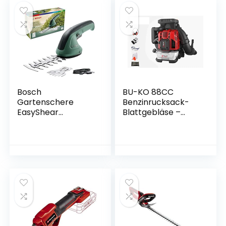
g, zum Blasen,
g, zum Blasen,
Saugen und
Saugen und
Häckseln von Laub,
Häckseln von Laub,
im Karton)
im Karton)
Bosch
BU-KO 88CC
Gartenschere
Benzinrucksack-
EasyShear
Blattgebläse –
(integrierter 3.6 V
Kraftvoller 2-Takt-
Akku, Akkulaufzeit:
Luftgekühlter
40 min,
Motor –
Messerlänge: 12 cm
Leichtgewichtler
(Strauch) / 8 cm
mit neuen und
(Gras), im Karton)
verbesserten
gepolsterten
Tragriemen
während des
Einsatzes –
Sicherheitsausrüstu