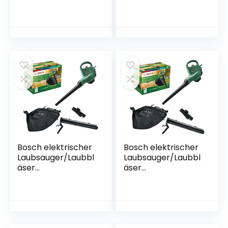
Technologie zum
(420 W,
Schneiden harter
Messerlänge 45
und dicker Äste
cm, im Karton)
sowie mittlerer bis
großer Hecken –
18mm
Schnittstärke – 18V
– 2,6kg leicht)
GTC1845L20
Bosch elektrischer
Bosch elektrischer
Laubsauger/Laubbl
Laubsauger/Laubbl
äser
äser
UniversalGardenTid
UniversalGardenTid
y 2300 (2300 W,
y 3000 (3000 W,
Fangsack 45 l,
Fangsack 50 l,
stufenlose
stufenlose
Drehzahleinstellun
Drehzahleinstellun