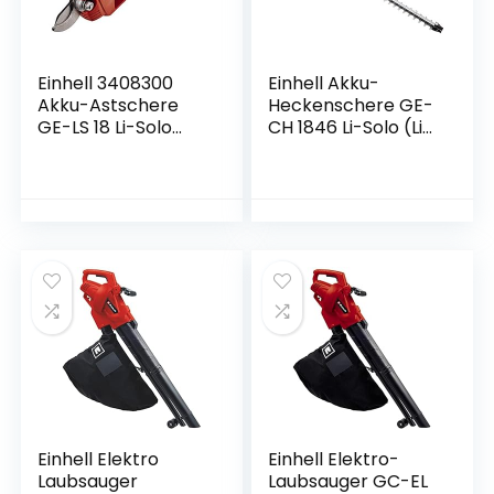
ng
Einhell 3408300
Einhell Akku-
Akku-Astschere
Heckenschere GE-
GE-LS 18 Li-Solo
CH 1846 Li-Solo (Li-
Power X-Change
Ion, 18 V, 46 cm
(18 V, Li-Ion, bis 28
Schnittlänge, 15
mm Aststärke,
mm Zahnabstand,
Bypass-Klingen,
ergonomischer
Sicherheitsschalter
Griff, ohne Akku
, Softgrip, ohne
und Ladegerät)
Akku und
Ladegerät)
Einhell Elektro
Einhell Elektro-
Laubsauger
Laubsauger GC-EL