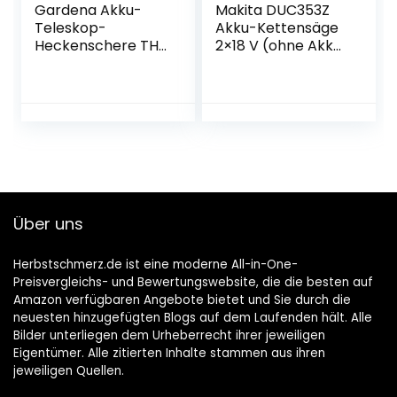
Gardena Akku-
Makita DUC353Z
Teleskop-
Akku-Kettensäge
Heckenschere THS
2×18 V (ohne Akku,
42/18V P4A
ohne Ladegerät)
Ready-To-Use Set:
Heckenschneider
bis zu 3 m
Reichweite, 42 cm
Schwertlänge,
abwinkelbarer
Kopf, inkl. 18V P4A
Akku (14732-20)
Über uns
Herbstschmerz.de ist eine moderne All-in-One-
Preisvergleichs- und Bewertungswebsite, die die besten auf
Amazon verfügbaren Angebote bietet und Sie durch die
neuesten hinzugefügten Blogs auf dem Laufenden hält. Alle
Bilder unterliegen dem Urheberrecht ihrer jeweiligen
Eigentümer. Alle zitierten Inhalte stammen aus ihren
jeweiligen Quellen.