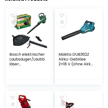
Bosch elektrischer
Makita DUB362Z
Laubsauger/Laubb
Akku-Gebläse
läser
2×18 V (ohne Akku,
UniversalGardenTi
ohne Ladegerät)
dy 3000 (3000 W,
Fangsack 50 l,
stufenlose
Drehzahleinstellun
g, zum Blasen,
Saugen und
Häckseln von Laub,
im Karton)