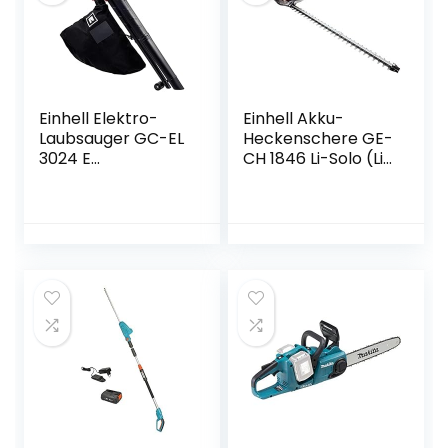
Einhell Elektro-
Einhell Akku-
Laubsauger GC-EL
Heckenschere GE-
3024 E
CH 1846 Li-Solo (Li-
(Saug-/Blasfunktio
Ion, 18 V, 46 cm
n, Saugrohr Ø 75
Schnittlänge, 15
mm, Saugleistung
mm Zahnabstand,
650 m³/h,
ergonomischer
Häckselfunktion,
Griff, ohne Akku
Häckselrate 10:1,
und Ladegerät)
Blasgeschwindigke
it 240 km/h,
Fangsack 40 L)