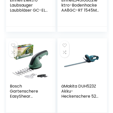
Einhell Elektro
Einhell,3431060,Ele
Laubsauger
ktro-Bodenhacke
Laubbläser GC-EL
AA8GC-RT 1545M
2500 E (2500 W,
(1500 W,22 cm
bis 240 km/h, 40 L
Arbeitstiefe, 45
Fangsack,
cmArbeitsbreite,
Drehzahlregulierun
2-Punkt-
g, Tragegurt)
Sicherheitsschalte
r,
Überlastkupplung,
klappbarer
Führungsholm,
robuste
Hackmesser)
Bosch
äMakita DUH523Z
Gartenschere
Akku-
EasyShear
Heckenschere 52
(integrierter 3.6 V
cm 18 V (ohne
Akku, Akkulaufzeit:
Akku, ohne
40 min,
Ladegerät)