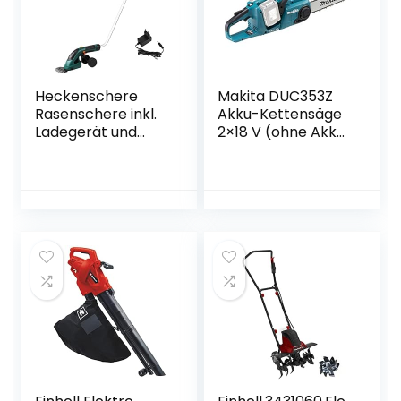
Heckenschere
Makita DUC353Z
Rasenschere inkl.
Akku-Kettensäge
Ladegerät und
2×18 V (ohne Akku,
Austauschbare
ohne Ladegerät)
Klingen,Strauchsch
ere Set
Grasschere mit
Teleskopstiel,
Strauchschere
Rasenmäher und
Elektrische
Gartenwerkzeuge