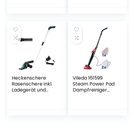
mm Zahnabstand,
Unterstützung –
ergonomischer
die passende
Griff, ohne Akku
Lösung für
und Ladegerät)
stärkere
Verschmutzungen
– inkl. Home-Kit
Heckenschere
Vileda 161599
Rasenschere inkl.
Steam Power Pad
Ladegerät und
Dampfreiniger
Austauschbare
[Energieklasse A],
Klingen,Strauchsch
Eco-Verpackung
ere Set
Grasschere mit
Teleskopstiel,
Strauchschere
Rasenmäher und