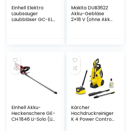
Einhell Elektro
Makita DUB362Z
Laubsauger
Akku-Gebläse
Laubbläser GC-EL
2×18 V (ohne Akku,
2500 E (2500 W,
ohne Ladegerät)
bis 240 km/h, 40 L
Fangsack,
Drehzahlregulierun
g, Tragegurt)
Einhell Akku-
Kärcher
Heckenschere GE-
Hochdruckreiniger
CH 1846 Li-Solo (Li-
K 4 Power Control
Ion, 18 V, 46 cm
Home: Clevere
Schnittlänge, 15
App-