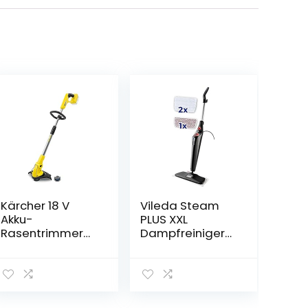
Kärcher 18 V
Vileda Steam
Akku-
PLUS XXL
Rasentrimmer
Dampfreiniger
LTR 18-30,
inkl. PowerPad,
Schnittgeschwin
entfernt bis zu
digkeit: 7.800
99,9 % der
U/min,
Bakterien, alle
Schnittkreisdurc
Böden