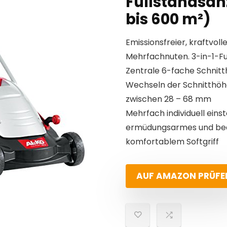
Füllstandsan
bis 600 m²)
Emissionsfreier, kraftvol
Mehrfachnuten. 3-in-1-F
Zentrale 6-fache Schnit
Wechseln der Schnitthöhe
zwischen 28 – 68 mm
Mehrfach individuell eins
ermüdungsarmes und beq
komfortablem Softgriff
AUF AMAZON PRÜFE