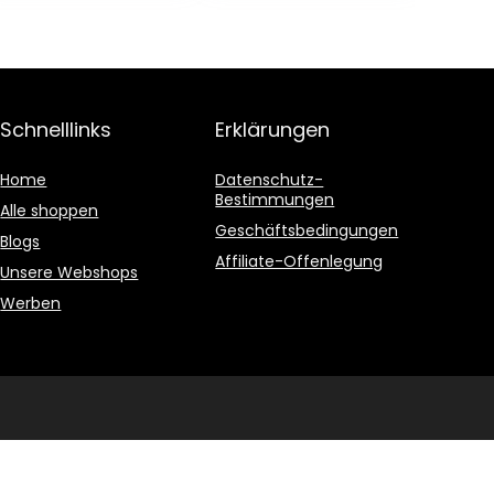
hmesser: 30 cm,
Fadenstärke: 1,6
mm,
verwendbar mit
dem Kärcher 18-
V-Akku, ohne
Schnelllinks
Erklärungen
Akku
Home
Datenschutz-
Bestimmungen
Alle shoppen
Geschäftsbedingungen
Blogs
Affiliate-Offenlegung
Unsere Webshops
Werben