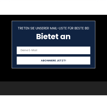
Reichweite, 42
cm (Strauch) / 8
cm
cm (Gras), im
Schwertlänge,
Karton)
abwinkelbarer
Kopf, inkl. 18V
P4A Akku
TRETEN SIE UNSERER MAIL-LISTE FÜR BESTE BEI
(14732-20)
Bietet an