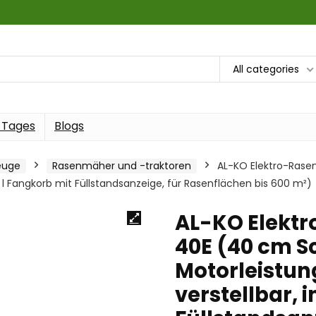
All categories
 Tages
Blogs
euge
Rasenmäher und -traktoren
AL-KO Elektro-Rase
3 l Fangkorb mit Füllstandsanzeige, für Rasenflächen bis 600 m²)
AL-KO Elekt
40E (40 cm Sc
Motorleistun
verstellbar, i