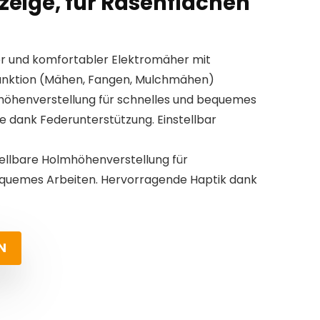
zeige, für Rasenflächen
ler und komfortabler Elektromäher mit
unktion (Mähen, Fangen, Mulchmähen)
thöhenverstellung für schnelles und bequemes
 dank Federunterstützung. Einstellbar
tellbare Holmhöhenverstellung für
uemes Arbeiten. Hervorragende Haptik dank
N