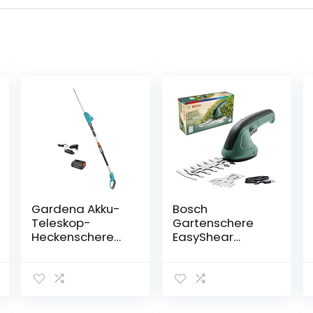
Gardena Akku-
Bosch
Teleskop-
Gartenschere
Heckenschere
EasyShear
THS 42/18V P4A
(integrierter 3.6
Ready-To-Use
V Akku,
Set:
Akkulaufzeit: 40
Heckenschneide
min,
r bis zu 3 m
Messerlänge: 12