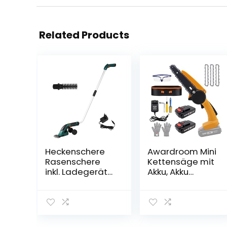
Related Products
Heckenschere
Awardroom Mini
Rasenschere
Kettensäge mit
inkl. Ladegerät
Akku, Akku
und
Kettensäge mit
Austauschbare
zwei Akku und
Klingen,Strauchs
Ladegerät, 6-
chere Set
Zoll Elektro
Grasschere mit
Handkettensäg