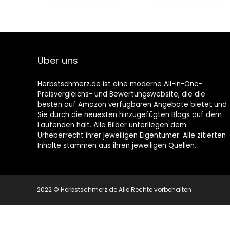
Teleskopstiel,
e, Tragbar
Strauchschere
Einhand
Rasenmäher
Kettensäge for
und Elektrische
Holz und Garten
Gartenwerkzeug
(Inkl. 2 x
e
Batterien, 3 x
Über uns
Ketten), Gelb
Herbstschmerz.de ist eine moderne All-in-One-
Preisvergleichs- und Bewertungswebsite, die die
besten auf Amazon verfügbaren Angebote bietet und
Sie durch die neuesten hinzugefügten Blogs auf dem
Laufenden hält. Alle Bilder unterliegen dem
Urheberrecht ihrer jeweiligen Eigentümer. Alle zitierten
Inhalte stammen aus ihren jeweiligen Quellen.
2022 © Herbstschmerz.de Alle Rechte vorbehalten