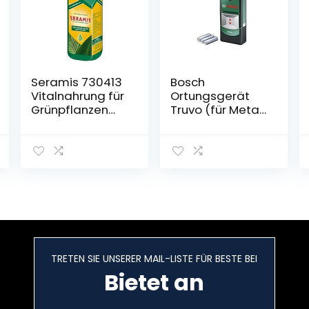
Seramis 730413
Bosch
Vitalnahrung für
Ortungsgerät
Grünpflanzen
Truvo (für Metall
und Palmen, 500
&
ml –
stromführende
Pflanzendünger
Leitungen in
für optimales
70/50 mm
Wachstum,
Erfassungstiefe;
Flüssigdünger
Kartoninhalt:
mit praktischer
Truvo, 3x AAA
Dosierhilfe
Batterien)
TRETEN SIE UNSERER MAIL-LISTE FÜR BESTE BEI
Bietet an