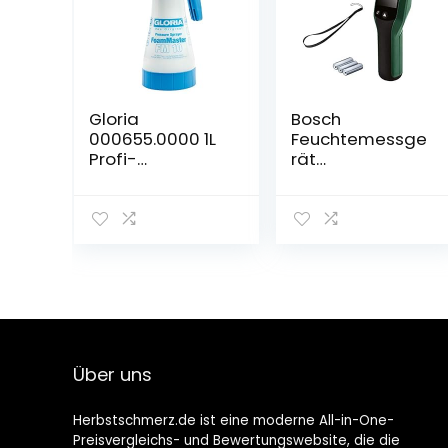
Gloria
Bosch
000655.0000 1L
Feuchtemessge
Profi-
rät
Schaumerzeuge
UniversalHumid
r
(Holzgruppenau
Schaumsprühge
swahl,
rät, 1 Liter
Holzgruppenauf
kleber in 12
Sprachen,
Kartonschachtel
)
Über uns
Herbstschmerz.de ist eine moderne All-in-One-
Preisvergleichs- und Bewertungswebsite, die die