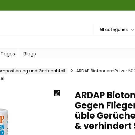
All categories
 Tages
Blogs
ompostierung und Gartenabfall
ARDAP Biotonnen-Pulver 500
el
ARDAP Bioton
Gegen Fliege
üble Gerüche 
& verhindert