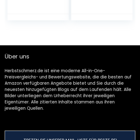
Akku, ohne
Ready-To-Use Set:
Ladegerät)
Heckenschneider
bis zu 3 m
Reichweite, 42 cm
Schwertlänge,
abwinkelbarer
Kopf, inkl. 18V P4A
Akku (14732-20)
Über uns
Herbstschmerz.de ist eine moderne All-in-One-
Preisvergleichs- und Bewertungswebsite, die die besten auf
Amazon verfügbaren Angebote bietet und Sie durch die
neuesten hinzugefügten Blogs auf dem Laufenden hält. Alle
Bilder unterliegen dem Urheberrecht ihrer jeweiligen
Eigentümer. Alle zitierten Inhalte stammen aus ihren
jeweiligen Quellen.