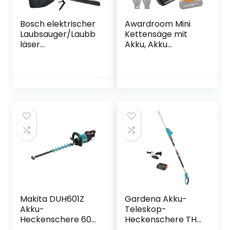
Bosch elektrischer
Awardroom Mini
Laubsauger/Laubb
Kettensäge mit
läser
Akku, Akku
UniversalGardenTi
Kettensäge mit
dy 2300 (2300 W,
zwei Akku und
Fangsack 45 l,
Ladegerät, 6-Zoll
stufenlose
Elektro
Drehzahleinstellun
Handkettensäge,
g, zum Blasen,
Tragbar Einhand
Saugen und
Kettensäge for
Häckseln von Laub,
Holz und Garten
im Karton)
(Inkl. 2 x Batterien,
3 x Ketten), Gelb
Makita DUH601Z
Gardena Akku-
Akku-
Teleskop-
Heckenschere 60
Heckenschere THS
cm 18 V (ohne
42/18V P4A