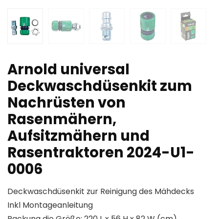
Arnold universal
Deckwaschdüsenkit zum
Nachrüsten von
Rasenmähern,
Aufsitzmähern und
Rasentraktoren 2024-U1-
0006
Deckwaschdüsenkit zur Reinigung des Mähdecks
Inkl Montageanleitung
Packung die Größe: 220 L x 56 H x 82 W (cm)