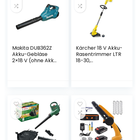
Makita DUB362Z
Kärcher 18 V Akku-
Akku-Gebläse
Rasentrimmer LTR
2×18 V (ohne Akku,
18-30,
ohne Ladegerät)
Schnittgeschwindi
gkeit: 7.800 U/min,
Schnittkreisdurch
messer: 30 cm,
Fadenstärke: 1,6
mm, verwendbar
mit dem Kärcher
18-V-Akku, ohne
Akku