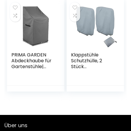
Gartenmöbel ，
Abdeckhaube
Wasserdicht
Möbelsets mit
Schutz vor Wind
Zugkordel
UV schützende
Wasserdichtes
(Grau (255 * 255 *
Oxford-Gewebe,
100W*70H cm)
Rechteckig
Schwarz
PRIMA GARDEN
Klappstühle
Abdeckhaube für
Schutzhülle, 2
Gartenstühle|
Stück
65x65x120/80 cm |
Gartenstühle
600D Polyester |
Abdeckung Oxford
Wasserfest |
Abdeckhaube
Abperleffekt | UV-
Winddicht, Anti-
resistent, Robust
UV, Staubdicht für
Gartenmöbel
Deckchair
Klappstuhl mit
Aufbewahrungstas
Über uns
che (Grau)