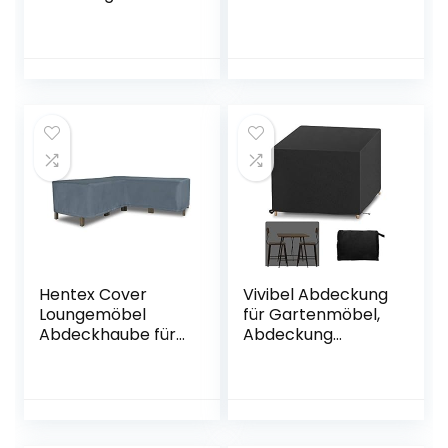
en, Wasserdicht,
134cm, PE
Winddicht, UV-
transparent
Beständiges,
Schwerlast 600D
Oxford Gewebe
Schutzhülle für
Sonnenliege
Liegestuhl
Deckchair
(200x75x40/70cm
) – Schwarz
Hentex Cover
Vivibel Abdeckung
Loungemöbel
für Gartenmöbel,
Abdeckhaube für
Abdeckung
L-Form Sofas，
Gartenmöbel,
Wasserdichtes
Abdeckhaube
Atmungsaktives
Schutzhülle
TPU Gewebe
Abdeckplane für
Abdeckhaube für
Gartenmöbel,