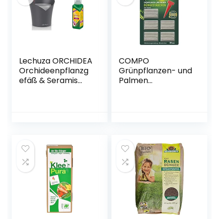
Blumen und
Grünpflanzen
Lechuza ORCHIDEA
COMPO
Orchideenpflanzg
Grünpflanzen- und
efäß & Seramis
Palmen
Vitalnahrung für
Düngestäbchen
Orchideen, 200 ml
mit Guano, 3
– Düngemittel für
Monate
optimales
Langzeitwirkung,
Wachstum von
30 Stück
Orchideen,
Flüssigdünger mit
praktischer
Dosierhilfe