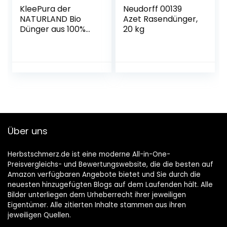
KleePura der
Neudorff 00139
NATURLAND Bio
Azet Rasendünger,
Dünger aus 100%
20 kg
Bio Klee – 1,75 kg,
rein pflanzliches
(vegan) Bio
Düngemittel,
organischer NPK
Dünger – ideal für
Tomaten, Gemüse,
Kräuter, Obst,
Blumen und
Über uns
Grünpflanzen
Herbstschmerz.de ist eine moderne All-in-One-
Preisvergleichs- und Bewertungswebsite, die die besten auf
Amazon verfügbaren Angebote bietet und Sie durch die
neuesten hinzugefügten Blogs auf dem Laufenden hält. Alle
Bilder unterliegen dem Urheberrecht ihrer jeweiligen
Eigentümer. Alle zitierten Inhalte stammen aus ihren
jeweiligen Quellen.