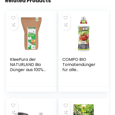
Related Products
KleePura der
COMPO BIO
NATURLAND Bio
Tomatendünger
Dünger aus 100%
für alle
Bio Klee – 5 kg, rein
Tomatenpflanzen,
pflanzliches
Natürlicher
(vegan) Bio
Spezial-
Düngemittel,
Flüssigdünger, 1
organischer NPK
Liter
Dünger – ideal für
Tomaten, Gemüse,
Kräuter, Obst,