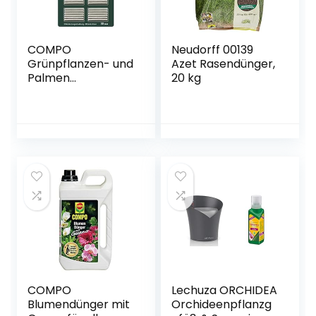
COMPO
Neudorff 00139
Grünpflanzen- und
Azet Rasendünger,
Palmen
20 kg
Düngestäbchen
mit Guano, 3
Monate
Langzeitwirkung,
30 Stück
COMPO
Lechuza ORCHIDEA
Blumendünger mit
Orchideenpflanzg