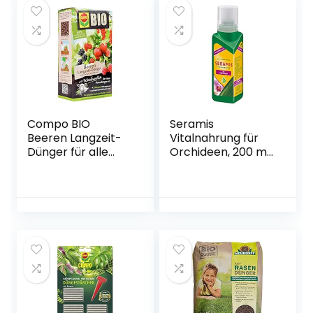
Compo BIO
Seramis
Beeren Langzeit-
Vitalnahrung für
Dünger für alle
Orchideen, 200 ml
Beerenpflanzen,
– Düngemittel für
Kern- und
optimales
Steinobst, 5
Wachstum von
Monate
Orchideen,
Langzeitwirkung, 2
Flüssigdünger mit
kg
praktischer
Dosierhilfe