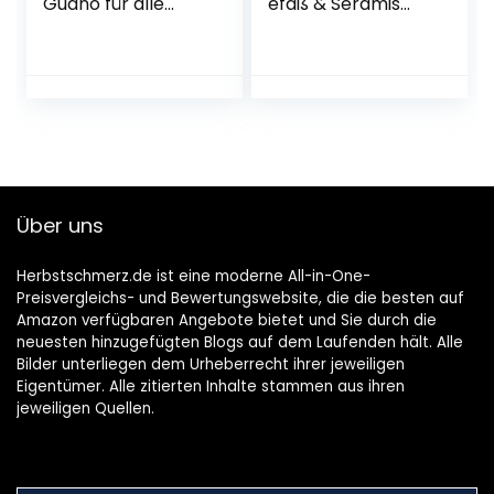
Guano für alle
efäß & Seramis
Zimmer-, Balkon-
Vitalnahrung für
und
Orchideen, 200 ml
Terrassenpflanzen
– Düngemittel für
, Spezial-
optimales
Flüssigdünger, 5
Wachstum von
Liter
Orchideen,
Flüssigdünger mit
praktischer
Dosierhilfe
Über uns
Herbstschmerz.de ist eine moderne All-in-One-
Preisvergleichs- und Bewertungswebsite, die die besten auf
Amazon verfügbaren Angebote bietet und Sie durch die
neuesten hinzugefügten Blogs auf dem Laufenden hält. Alle
Bilder unterliegen dem Urheberrecht ihrer jeweiligen
Eigentümer. Alle zitierten Inhalte stammen aus ihren
jeweiligen Quellen.