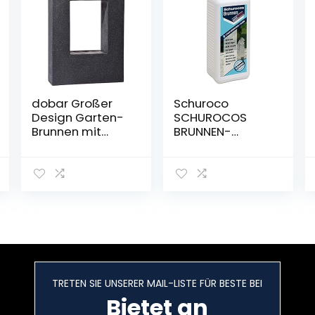
dobar Großer
Schuroco
Design Garten-
SCHUROCOS
Brunnen mit
BRUNNEN-
Pumpe und LED
Spezial Quadro
´s, Polyresin,
grau-schwarz,
54.5 x 19 x 76 cm,
96110e
TRETEN SIE UNSERER MAIL-LISTE FÜR BESTE BEI
Bietet an