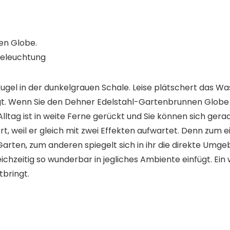
en Globe.
eleuchtung
 Kugel in der dunkelgrauen Schale. Leise plätschert das W
eigt. Wenn Sie den Dehner Edelstahl-Gartenbrunnen Globe e
lltag ist in weite Ferne gerückt und Sie können sich gerad
t, weil er gleich
mit zwei Effekten aufwartet
. Denn zum e
Garten, zum anderen
spiegelt sich in ihr die direkte Umg
chzeitig so wunderbar in jegliches Ambiente einfügt. Ei
tbringt.