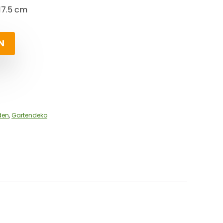
17.5 cm
N
den
,
Gartendeko