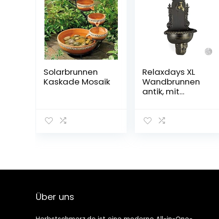
Solarbrunnen
Relaxdays XL
Kaskade Mosaik
Wandbrunnen
antik, mit
Wasserhahn,
nostalgisch,
Waschbecken
Garten, Aluguss,
HBT 75 x 44 x 22
cm, schwarz
Über uns