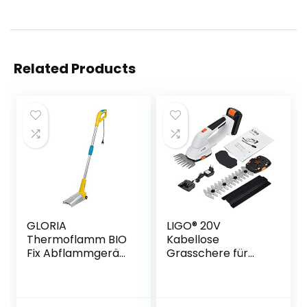
Related Products
GLORIA
LIGO® 20V
Thermoflamm BIO
Kabellose
Fix Abflammgerät
Grasschere für
| Elektrischer
den Garten,
Unkrautvernichter,
2000mAh Lithium-
Unkrautbrenner |
ion 2 in 1 Akku