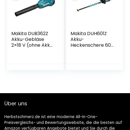
Makita DUB362Z
Makita DUH601Z
Akku-Gebläse
Akku-
2×18 V (ohne Akku,
Heckenschere 60
ohne Ladegerät)
cm 18 V (ohne
Akku, ohne
Ladegerät)
Über uns
Herbstschmerz.de ist eine moderne All-in-One-
Preisvergleichs- und Bewertungswebsite, die die besten auf
Amazon verfügbaren Angebote bietet und Sie durch die