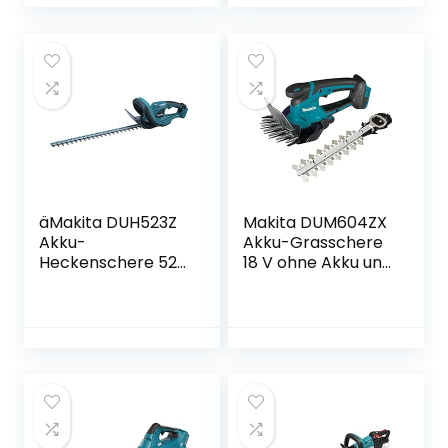
Einfache & sichere
Grass-
Bedienung |
Heckenschere.
Größere
Inklusive Akku und
Arbeitsfläche | Für
Ladegerät Art.No
den unkrautfreien
KX20VC00B1(Grass
Garten und
chere inkl. Akku)
Gehweg (1100W)
äMakita DUH523Z
Makita DUM604ZX
Akku-
Akku-Grasschere
Heckenschere 52
18 V ohne Akku und
cm 18 V (ohne
Ladegerät
Akku, ohne
Ladegerät)