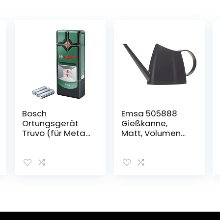
Bosch
Emsa 505888
Ortungsgerät
Gießkanne,
Truvo (für Metall
Matt, Volumen
&
1,5 Liter,
stromführende
Kunststoff,
Leitungen in
Anthrazit,
70/50 mm
Fuchsia
Erfassungstiefe;
Kartoninhalt:
Truvo, 3x AAA
Batterien, in