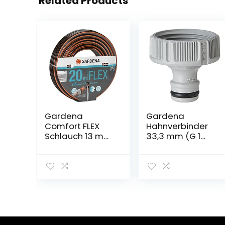
Related Products
Gardena
Gardena
Comfort FLEX
Hahnverbinder
Schlauch 13 mm
33,3 mm (G 1
(1/2 Zoll), 20 m:
Zoll): Anschluss
Formstabiler,
für
flexibler
Wasserhähne
Gartenschlauch
mit Gewinde,
mit Power-Grip-
wasserdichte
Profil, aus
Schlauchverbind
hochwertigem
ung, einfache
Spiralgewebe,
Handhabung,