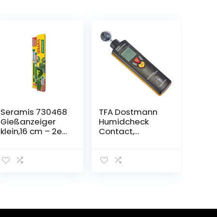
Seramis 730468
TFA Dostmann
Gießanzeiger
Humidcheck
klein,16 cm – 2er
Contact,
Set Pflanzen
Materialfeuchte
Gießmelder,Wa
messgerät,
sserbedarf-
30.5503, ideal
Anzeige für
für die Baustelle
Pflanzen in
Tongranulat und
Erde,in Grün