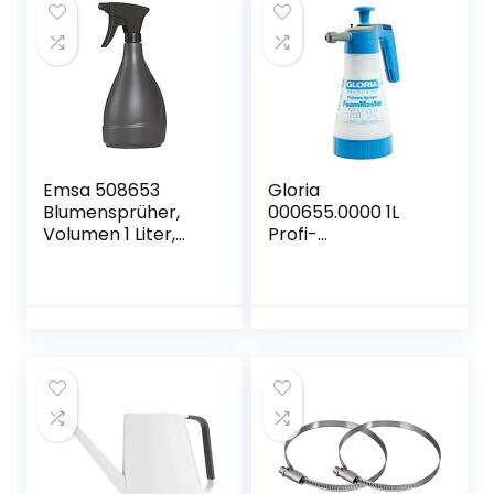
Emsa 508653
Gloria
Blumensprüher,
000655.0000 1L
Volumen 1 Liter,
Profi-
Kunststoff, Granit,
Schaumerzeuger
Oase
Schaumsprühgerä
t, 1 Liter