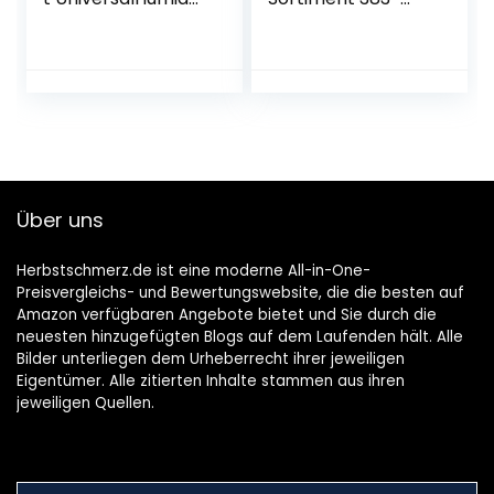
(Holzgruppenausw
teilig –
ahl,
Gummidichtungen,
Holzgruppenaufkle
Fiberringe & O-
ber in 12 Sprachen,
Ringe im Set – Zur
Kartonschachtel)
Anwendung im
Sanitärbereich –
Trinkwasser
ungeeignet /
Dichtungselement
Über uns
e / Dichtringe /
8910090
Herbstschmerz.de ist eine moderne All-in-One-
Preisvergleichs- und Bewertungswebsite, die die besten auf
Amazon verfügbaren Angebote bietet und Sie durch die
neuesten hinzugefügten Blogs auf dem Laufenden hält. Alle
Bilder unterliegen dem Urheberrecht ihrer jeweiligen
Eigentümer. Alle zitierten Inhalte stammen aus ihren
jeweiligen Quellen.