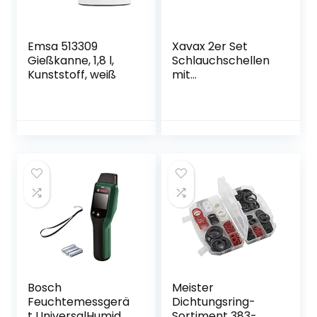
Emsa 513309
Xavax 2er Set
Gießkanne, 1,8 l,
Schlauchschellen
Kunststoff, weiß
mit
Schneckenantrieb,
Spannbereich 90 –
110 mm,
Bandbreite 9 mm
Bosch
Meister
Feuchtemessgerä
Dichtungsring-
t UniversalHumid
Sortiment 383-