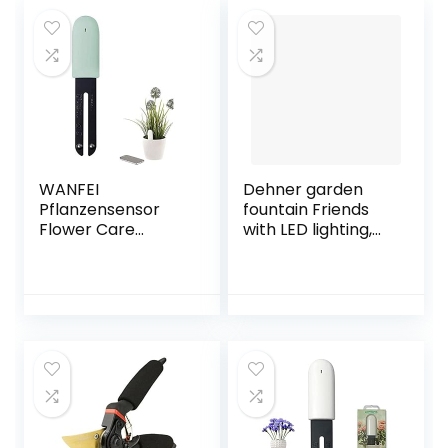
WANFEI
Dehner garden
Pflanzensensor
fountain Friends
Flower Care
with LED lighting,
Tester, Der
approx. 68 x 44 x
Intelligente
35 cm, polyresin,
Pflanzenmonitor
brown / gray
Bluetooth 4 in 1
Pflanzensensor
überwacht
Automatisch das
Feuchtigkeits/Licht
/Fruchtbarkeits/T
emperaturniveau