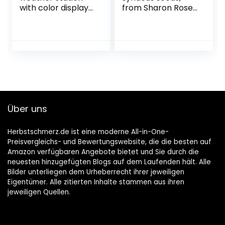
with color display
from Sharon Rose,
– incl. Outdoor
Syrian Ketmia, rose
sensor – DCF
mallow
reception signal
radio clock –
indoor and
outdoor
temperature
weather forecast
pictogram UVM. –
Über uns
LCD display
Herbstschmerz.de ist eine moderne All-in-One-
Preisvergleichs- und Bewertungswebsite, die die besten auf
Amazon verfügbaren Angebote bietet und Sie durch die
neuesten hinzugefügten Blogs auf dem Laufenden hält. Alle
Bilder unterliegen dem Urheberrecht ihrer jeweiligen
Eigentümer. Alle zitierten Inhalte stammen aus ihren
jeweiligen Quellen.