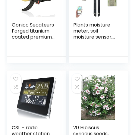
Gonicc Secateurs
Plants moisture
Forged titanium
meter, soil
coated premium
moisture sensor,
pruning shears
soil tester 4 in 1,
Pruning shears
intelligent plant
(GPPS-1003),
soil tester
comfortable
automatically
bypass. made of
monitors the
SK5 steel. Comfort
moisture / light /
bypass pruning
fertility /
shears rose
temperature level,
shears. Bonsai tool
for Mijia APP
CSL – radio
20 Hibiscus
weather station
syriacus seeds,