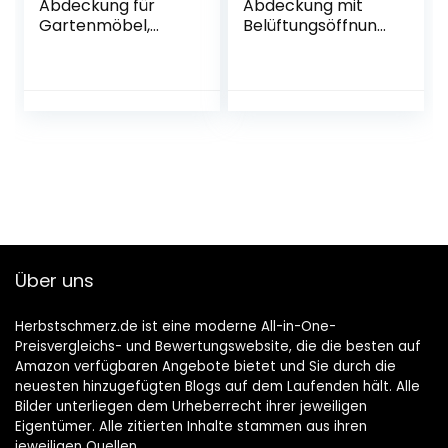
Abdeckung für
Abdeckung mit
Gartenmöbel,
Belüftungsöffnung
wasserdichte
en, Wasserdicht,
Schutzhülle Anti-
Winddicht, UV-
UV Abdeckplane
Beständiges,
für Gartentische
Schwerlast 600D
Terrassenmöbel,
Oxford Gewebe
Regenschutz und
Schutzhülle für
Staubfest,
Sonnenliege
Schwerlast 420D -
Liegestuhl
Oxford Gewebe
Deckchair
125 * 125 * 74cm
(200x75x40/70cm
) – Schwarz
Über uns
Herbstschmerz.de ist eine moderne All-in-One-
Preisvergleichs- und Bewertungswebsite, die die besten auf
Amazon verfügbaren Angebote bietet und Sie durch die
neuesten hinzugefügten Blogs auf dem Laufenden hält. Alle
Bilder unterliegen dem Urheberrecht ihrer jeweiligen
Eigentümer. Alle zitierten Inhalte stammen aus ihren
jeweiligen Quellen.