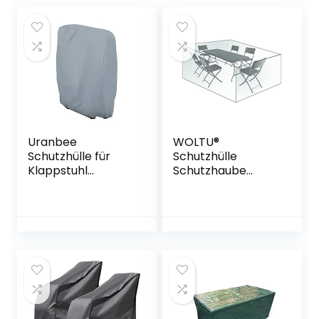
Uranbee
WOLTU®
Schutzhülle für
Schutzhülle
Klappstuhl
Schutzhaube
Liegestuhl
Abdeckplane für
Sonnenliege
Sitzgruppe
Deckchair
Gartenmöbel
Abdeckung
Abdeckhaube
Wasserdicht Anti-
Gewebeplane
UV Gartenmöbel
Plane Hülle
Schutz vor
Abdeckung
Wettereinflüssen
240x136x88cm
und
transparent
Beschädigungen
GZ1167tp