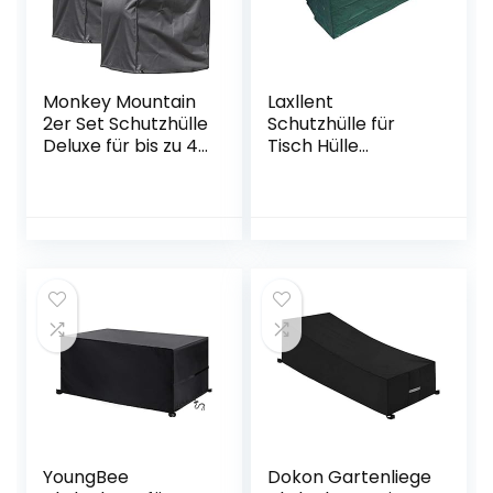
210D Oxford
(Grau)
Monkey Mountain
Laxllent
2er Set Schutzhülle
Schutzhülle für
Deluxe für bis zu 4
Tisch Hülle
Gartenstühle/was
Gartenmöbel
serdicht aus
Abdeckung,Wasse
Oxford Polyester
rdicht
420D /
Atmungsaktiv
atmungsaktiv/Win
Abdeckhaube für
terfest/frostsicher
Stühle,Sofa,170x95x
/strapazierfähig
70cm,PE,Grün
YoungBee
Dokon Gartenliege