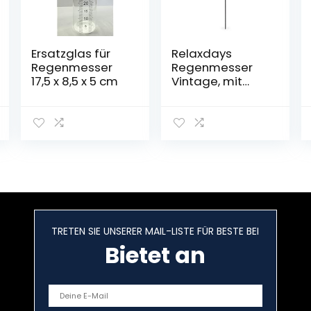
Ersatzglas für
Relaxdays
Regenmesser
Regenmesser
17,5 x 8,5 x 5 cm
Vintage, mit
Erdspieß,
Niederschlagsm
esser, antik, 12
cm, 5 inch, Glas,
Metall, verziert,
bronze
TRETEN SIE UNSERER MAIL-LISTE FÜR BESTE BEI
Bietet an