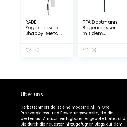
RABE
TFA Dostmann
Regenmesser
Regenmesser
Shabby-Metall
mit dem
Rostoptik
Erdspieß,
47.1007,
wetterbeständi
g, robust,
Niederschlagsm
engen leicht und
exakt ermitteln,
grün
Über uns
Herbstschmerz.de ist eine moderne All-in-One-
Preisvergleichs- und Bewertungswebsite, die die
besten auf Amazon verfügbaren Angebote bietet und
Sie durch die neuesten hinzugefügten Blogs auf dem