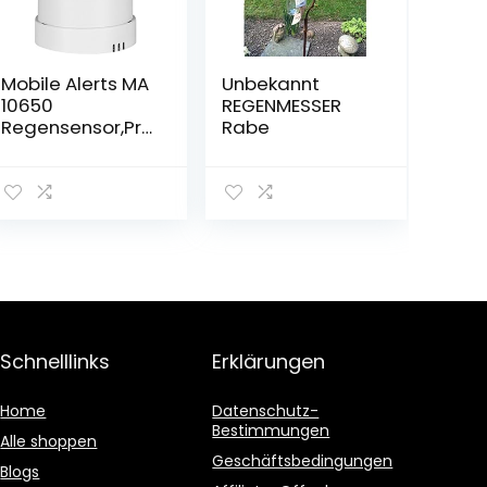
Mobile Alerts MA
Unbekannt
10650
REGENMESSER
Regensensor,Pro
Rabe
Series,
Zusatzsensor,
Datenübertragu
ng auf das
Smartphone,
Alarmierung via
Push-Mitteilung,
weiß, 13,3 x 13,3 x
18,5 cm
Schnelllinks
Erklärungen
Home
Datenschutz-
Bestimmungen
Alle shoppen
Geschäftsbedingungen
Blogs