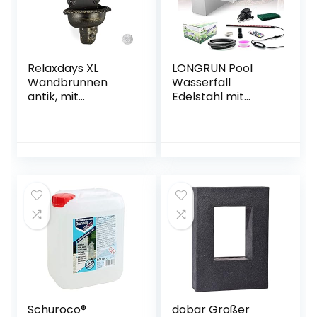
Relaxdays XL
LONGRUN Pool
Wandbrunnen
Wasserfall
antik, mit
Edelstahl mit
Wasserhahn,
breiterer
nostalgisch,
Wasserfluss-
Waschbecken
Plattform und
Garten, Aluguss,
mehrfarbigem
HBT 75 x 44 x 22
LED-Licht
cm, schwarz
wasserfall teich für
Außengarten und
Garten -23.6″ x 8″
x 3.94″(B x T x H)
Schuroco®
dobar Großer