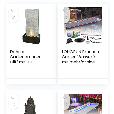
Dehner
LONGRUN Brunnen
Gartenbrunnen
Garten Wasserfall
Cliff mit LED
mit mehrfarbigem
Beleuchtung, ca.
LED, Wasserfall
97 x 49 x 49 cm,
Garten mit 47.2”
Polyresin,
PVC-Rohr für
grau/schwarz
Außengarten
Felsenhinterhof
und Pool -23.6″ x
8″ x 4″(B x T x H)