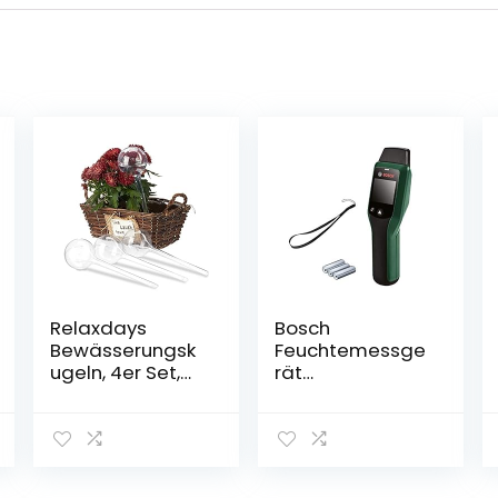
Relaxdays
Bosch
Bewässerungsk
Feuchtemessge
ugeln, 4er Set,
rät
Dosierte
UniversalHumid
Bewässerung, 2
(Holzgruppenau
Wochen,
swahl,
Versenkbar,
Holzgruppenauf
Topfpflanzen,
kleber in 12