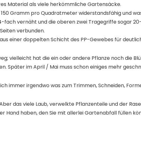
es Material als viele herkömmliche Gartensäcke.
it 150 Gramm pro Quadratmeter widerstandsfähig und wa
4-fach
vernäht und die oberen zwei Tragegriffe sogar
20
 Seiten verbunden.
aus einer
doppelten Schicht
des PP-Gewebes für deutlich
eg; vielleicht hat die ein oder andere Pflanze noch die B
machen. Später im April / Mai muss schon einiges mehr ges
sich immer irgendwo was zum Trimmen, Schneiden, Form
Aber das viele Laub, verwelkte Pflanzenteile und der Ra
er Hand haben, den Sie mit allerlei Gartenabfall füllen kö