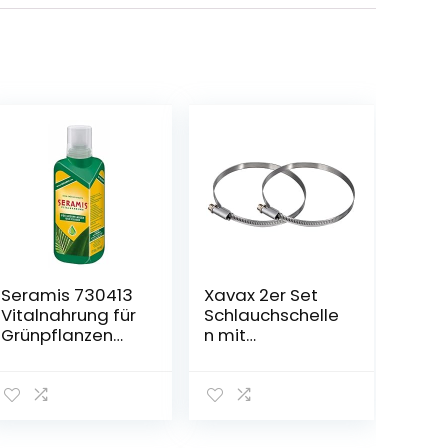
Seramis 730413
Xavax 2er Set
Vitalnahrung für
Schlauchschelle
Grünpflanzen
n mit
und Palmen, 500
Schneckenantrie
ml –
b, Spannbereich
Pflanzendünger
90 – 110 mm,
für optimales
Bandbreite 9
Wachstum,
mm