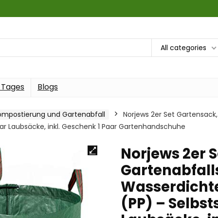
All categories
 Tages
Blogs
ompostierung und Gartenabfall
Norjews 2er Set Gartensack
ar Laubsäcke, inkl. Geschenk 1 Paar Gartenhandschuhe
Norjews 2er 
Gartenabfall
Wasserdicht
(PP) – Selbs