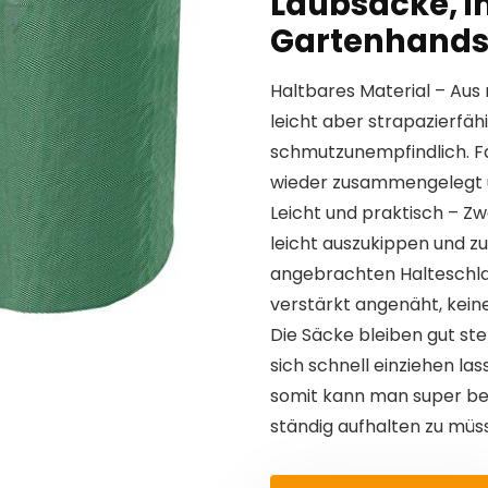
Laubsäcke, in
Gartenhand
Haltbares Material – Au
leicht aber strapazierfä
schmutzunempfindlich. Fa
wieder zusammengelegt u
Leicht und praktisch – Zw
leicht auszukippen und z
angebrachten Halteschlau
verstärkt angenäht, keine
Die Säcke bleiben gut ste
sich schnell einziehen las
somit kann man super be
ständig aufhalten zu müs