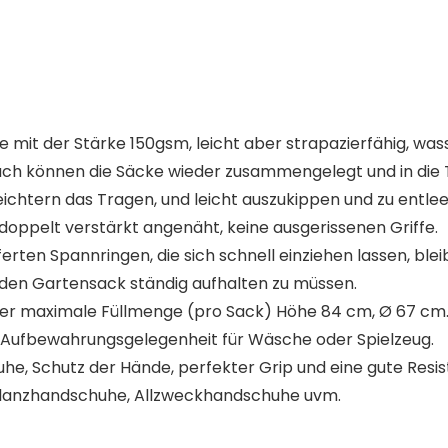
 mit der Stärke 150gsm, leicht aber strapazierfähig, wa
uch können die Säcke wieder zusammengelegt und in die 
rleichtern das Tragen, und leicht auszukippen und zu ent
 doppelt verstärkt angenäht, keine ausgerissenen Griffe.
erten Spannringen, die sich schnell einziehen lassen, blei
den Gartensack ständig aufhalten zu müssen.
r maximale Füllmenge (pro Sack) Höhe 84 cm, Ø 67 cm. Gee
 Aufbewahrungsgelegenheit für Wäsche oder Spielzeug.
e, Schutz der Hände, perfekter Grip und eine gute Resis
lanzhandschuhe, Allzweckhandschuhe uvm.