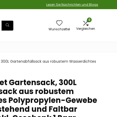
Lesen Sie Nachrichten und Blogs
0
Vergleichen
Wunschzettel
, 300L Gartenabfallsack aus robustem Wasserdichtes
Set Gartensack, 300L
sack aus robustem
es Polypropylen-Gewebe
tstehend und Faltbar