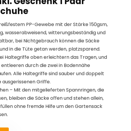
kl. Geschenk 1 Paar
schuhe
s reißfestem PP-Gewebe mit der Stärke 150gsm,
hig, wasserabweisend, witterungsbeständig und
ltbar, bei Nichtgebrauch können die Säcke
nd in die Tüte getan werden, platzsparend.
ei Haltegriffe oben erleichtern das Tragen, und
u entleeren durch die zwei in Bodennähe
fen. Alle Haltegriffe sind sauber und doppelt
 ausgerissenen Griffe.
hen – Mit den mitgelieferten Spannringen, die
sen, bleiben die Säcke offen und stehen allein,
füllen ohne fremde Hilfe um den Gartensack
sen.