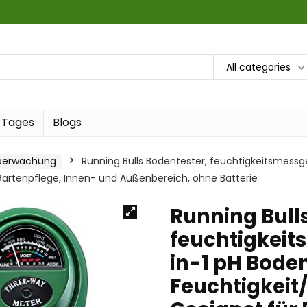
All categories
 Tages
Blogs
überwachung
Running Bulls Bodentester, feuchtigkeitsmessge
Gartenpflege, Innen- und Außenbereich, ohne Batterie
Running Bull
feuchtigkeit
in-1 pH Bode
Feuchtigkeit