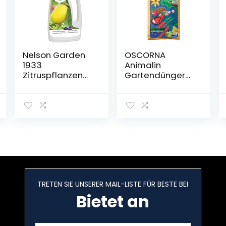
Nelson Garden
OSCORNA
1933
Animalin
Zitruspflanzen
Gartendünger
Dünger 750ml
20 kg
Flüssigdünger
speziell für
Zitrusplanzen
und
Zitrusfrüchte
(Citrus Plant
Food, 750ml)
TRETEN SIE UNSERER MAIL-LISTE FÜR BESTE BEI
Bietet an