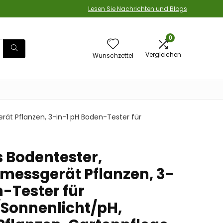
Lesen Sie Nachrichten und Blogs
0
Vergleichen
Wunschzettel
rät Pflanzen, 3-in-1 pH Boden-Tester für
s Bodentester,
smessgerät Pflanzen, 3-
n-Tester für
/Sonnenlicht/pH,