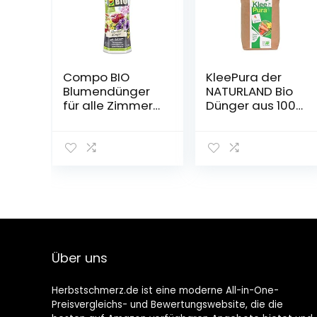
Compo BIO
KleePura der
Blumendünger
NATURLAND Bio
für alle Zimmer-,
Dünger aus 100%
Balkon- und
Bio Klee – 5 kg,
Terrassenpflanz
rein pflanzliches
en, Natürlicher
(vegan) Bio
Spezial-
Düngemittel,
Flüssigdünger,
organischer NPK
1,3 Liter
Dünger – ideal
für Tomaten,
Gemüse,
Kräuter, Obst,
Blumen und
Über uns
Grünpflanzen
Herbstschmerz.de ist eine moderne All-in-One-
Preisvergleichs- und Bewertungswebsite, die die