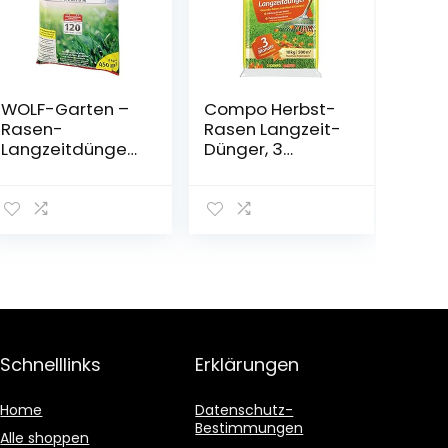
WOLF-Garten –
Compo Herbst-
Rasen-
Rasen Langzeit-
Langzeitdünger
Dünger, 3
»Premium« 120
Monate
Tage LE 450,
Langzeitwirkung,
3830045
Granulatform, 10
kg, 500 m²
Schnelllinks
Erklärungen
Home
Datenschutz-
Bestimmungen
Alle shoppen