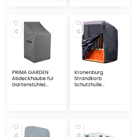
Schwerlast 600D
TPU Gewebe
Oxford Gewebe
Abdeckhaube für
Schutzhülle für
Gartenmöbel ，
Sonnenliege
Wasserdicht
Liegestuhl
Schutz vor Wind
Deckchair
UV schützende
(200x75x40/70cm
(Grau (255 * 255 *
) – Schwarz
100W*70H cm)
PRIMA GARDEN
Kronenburg
Abdeckhaube für
Strandkorb
Gartenstühle|
Schutzhülle
65x65x120/80 cm |
Winterfest aus
600D Polyester |
420D Oxford
Wasserfest |
Gewebe
Abperleffekt | UV-
135x105x175/140cm
resistent, Robust
in grau –
Abdeckhaube für
Strandkorb
wasserdicht mit 2