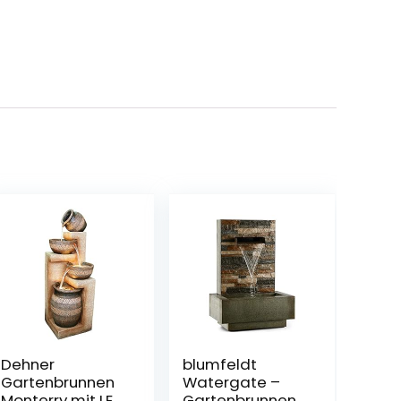
Dehner
blumfeldt
Gartenbrunnen
Watergate –
Monterry mit LED
Gartenbrunnen,