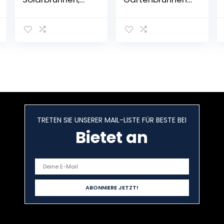
Gartenbrunnen,
im Holzbottich-
Zierbrunnen,
Look –
Dekobrunnen,
Wasserdurchflu
LED-
ss: 800 Liter/h, 12
Beleuchtung:
Watt
weiß, mit
Wasserpumpe,
Solarpanel, für
3 Etagen,
draußen, Florale
geschlossener
Muster, mit Akku,
Wasserkreislauf,
extra langes
kein Auslaufen
Kabel: 5 m,
des Wassers,
braun
braun
TRETEN SIE UNSERER MAIL-LISTE FÜR BESTE BEI
Bietet an