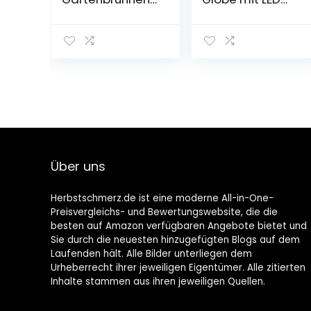
Kaskadenbrunn
Beleuchtung,
en
Schale: Ø 45 cm,
Zimmerbrunnen
Kugel: Ø 32 cm,
(Akkubetrieb, 2
Höhe 52 cm,
Watt Solarpanel,
Edelstahl, grau
3 LEDs zur
Beleuchtung)
grau
Über uns
Herbstschmerz.de ist eine moderne All-in-One-
Preisvergleichs- und Bewertungswebsite, die die
besten auf Amazon verfügbaren Angebote bietet und
Sie durch die neuesten hinzugefügten Blogs auf dem
Laufenden hält. Alle Bilder unterliegen dem
Urheberrecht ihrer jeweiligen Eigentümer. Alle zitierten
Inhalte stammen aus ihren jeweiligen Quellen.