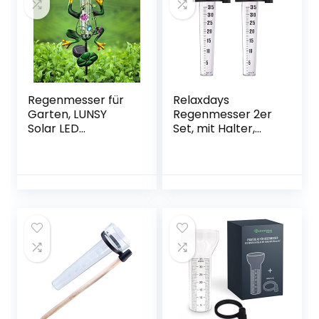
Regenmesser für
Relaxdays
Garten, LUNSY
Regenmesser 2er
Solar LED
Set, mit Halter,
Außenleuchte mit
Niederschlagsmes
Frosch
ser Garten, große
Regenmesser
Anzeige 35
(Backfarbe +
mm/m²,
Harz) für Outdoor,
Kunststoff,
Garten, Weg
transparent