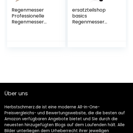
Regenmesser
ersatzteilshop
Professionelle
basics
Regenmesser
Regenmesser
Niederschlagsmes
Ersatzglas [35
ser Garten
mm/m²] –
Regenmesser mit
Regenmesser Glas
Halter
mit Halterung
Regenmesser
passend für
Transparent
Frosch, Rabe und
Regenmesser
Maus –
Messung Outdoor-
Regenmesser für
Regenmesse
Garten frostsicher
Kunststoff-
Regenmesser Für
Über uns
Garten,Outdoor,Ho
f
Herbstschmerz.de ist eine moderne All-in-One-
Preisvergleichs- und Bewertungswebsite, die die besten auf
Amazon verfügbaren Angebote bietet und Sie durch die
neuesten hinzugefügten Blogs auf dem Laufenden hält. Alle
Bilder unterliegen dem Urheberrecht ihrer jeweiligen