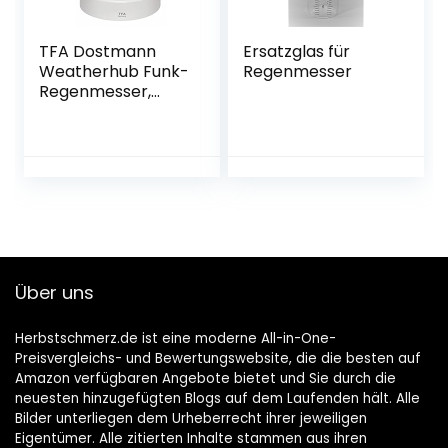
TFA Dostmann
Ersatzglas für
Weatherhub Funk-
Regenmesser
Regenmesser,
30.3306.02,
Überwachung
über das
Smartphone
Über uns
Herbstschmerz.de ist eine moderne All-in-One-
Preisvergleichs- und Bewertungswebsite, die die besten auf
Amazon verfügbaren Angebote bietet und Sie durch die
neuesten hinzugefügten Blogs auf dem Laufenden hält. Alle
Bilder unterliegen dem Urheberrecht ihrer jeweiligen
Eigentümer. Alle zitierten Inhalte stammen aus ihren