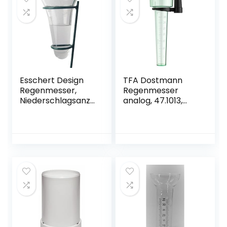
Esschert Design
TFA Dostmann
Regenmesser,
Regenmesser
Niederschlagsanze
analog, 47.1013,
iger mit
wetterbeständig,
Glaseinsatz auf
für den Garten,
Stab, ca. 12 cm x 12
Regenmenge
cm x 134 cm
messen, grün