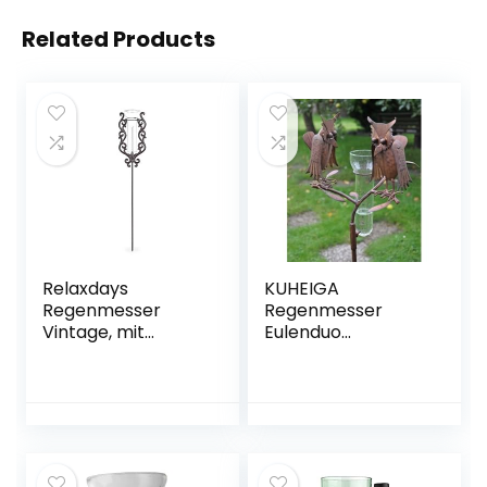
Related Products
Relaxdays
KUHEIGA
Regenmesser
Regenmesser
Vintage, mit
Eulenduo
Erdspieß,
Niederschlagsmes
Niederschlagsmes
ser Metall
ser, antik, 12 cm, 5
inch, Glas, Metall,
verziert, bronze