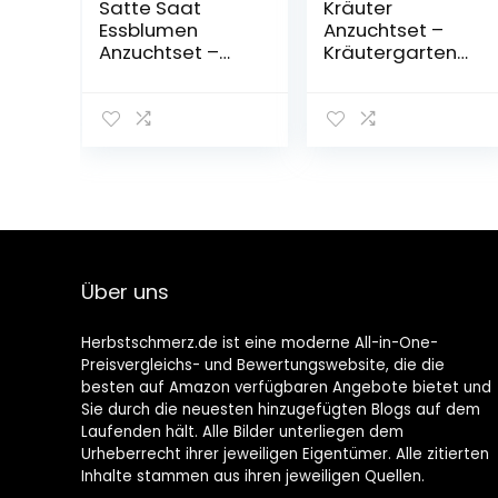
Satte Saat
Kräuter
Essblumen
Anzuchtset –
Anzuchtset –
Kräutergarten
Pflanzset für
für Innen
essbare Blüten
(Schnittlauch,
& Blumen im
Oregano, Salbei,
Garten inkl.
Spearmint) – Bio
Töpfe, Erde,
Nicht-GVO
Marker, Samen
Kräuter Saatgut,
und Anleitung –
in Spanien
ideale
produziert
Geschenk-Box
Über uns
Herbstschmerz.de ist eine moderne All-in-One-
Preisvergleichs- und Bewertungswebsite, die die
besten auf Amazon verfügbaren Angebote bietet und
Sie durch die neuesten hinzugefügten Blogs auf dem
Laufenden hält. Alle Bilder unterliegen dem
Urheberrecht ihrer jeweiligen Eigentümer. Alle zitierten
Inhalte stammen aus ihren jeweiligen Quellen.