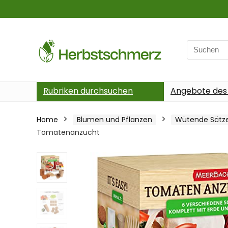
Search
for:
Rubriken durchsuchen
Angebote des
Home
Blumen und Pflanzen
Wütende Sätz
Tomatenanzucht