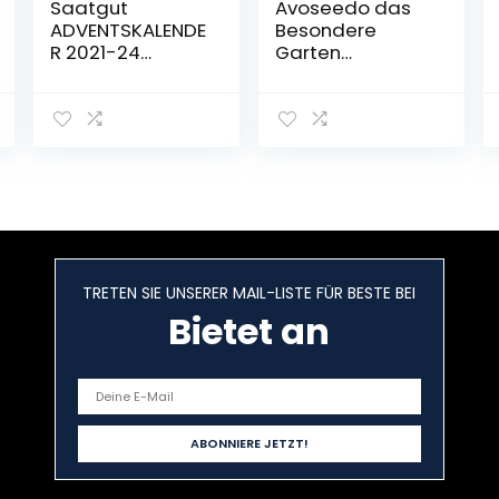
Saatgut
Avoseedo das
ADVENTSKALENDE
Besondere
R 2021-24
Garten
PREMIUM GEMÜSE
Geschenke –
und KRÄUTER.
Pflanzen Sie
Adventskalende
Ihren Eigenen
r mit Liebe
Avocadobaum.
verpackte
Kleine
Samen für
Geschenke Für
Frauen, Männer
Männer Und
und Kinder.
Frauen. Die Neue
GESCHENKIDEE-
Klein Dekoration
Pflanzensamen
Für Ein
TRETEN SIE UNSERER MAIL-LISTE FÜR BESTE BEI
Weihnachtskale
Schöneres Zu
nder zum selber
Bietet an
Hause. Das
Basteln
Komplette
Pflanz Set