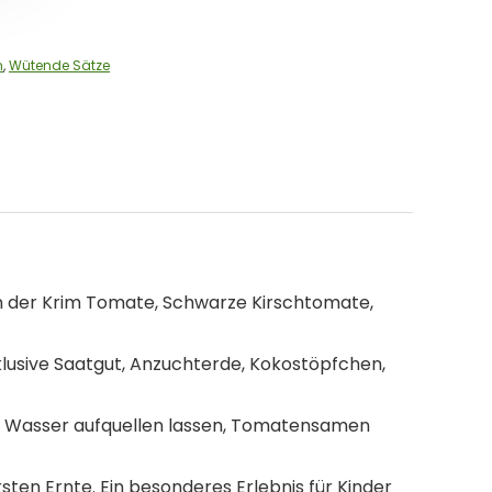
n
,
Wütende Sätze
der Krim Tomate, Schwarze Kirschtomate,
usive Saatgut, Anzuchterde, Kokostöpfchen,
it Wasser aufquellen lassen, Tomatensamen
en Ernte. Ein besonderes Erlebnis für Kinder