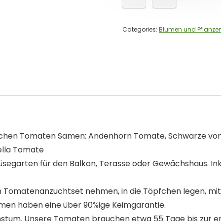
Categories:
Blumen und Pflanze
ichen Tomaten Samen: Andenhorn Tomate, Schwarze von 
ella Tomate
egarten für den Balkon, Terasse oder Gewächshaus. Inkl
dem Tomatenanzuchtset nehmen, in die Töpfchen legen, m
men haben eine über 90%ige Keimgarantie.
tum. Unsere Tomaten brauchen etwa 55 Tage bis zur erst