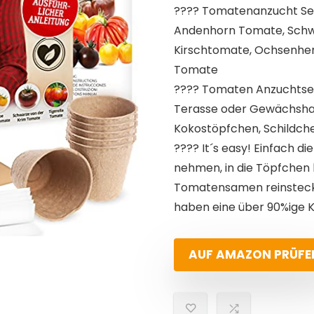
???? Tomatenanzucht Se
Andenhorn Tomate, Schw
Kirschtomate, Ochsenher
Tomate
???? Tomaten Anzuchtset
Terasse oder Gewächshaus
Kokostöpfchen, Schildche
???? It´s easy! Einfach 
nehmen, in die Töpfchen 
Tomatensamen reinstec
haben eine über 90%ige K
AUF AMAZON PRÜFE