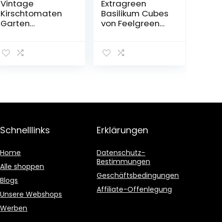
Vintage
Extragreen
Kirschtomaten
Basilikum Cubes
Garten
von Feelgreen
Anzuchtset – Bio
Holzwürfel
Tomatensamen
ohne GVO, in
Spanien
produzier – Alle
notwendigen
Bestandteile für
den Anbau Ihres
eigenen
Kirschtomaten
Schnelllinks
Erklärungen
Gartens zu
Hause
Home
Datenschutz-
Bestimmungen
Alle shoppen
Geschäftsbedingungen
Blogs
Affiliate-Offenlegung
Unsere Webshops
Werben