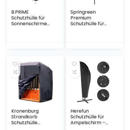
B.PRIME
Springreen
Schutzhülle für
Premium
Sonnenschirme
Schutzhülle für
mit 350cm bis
Sonnenschirm bis
450cm
Ø 300 cm |
Durchmesser –
Universalabdecku
Abdeckhaube
ng zum Schutz für
H273cm x
Sonnenschirme |
B45/60cm –
Extra
Wasserdicht
wasserabweisend
atmungsaktiv und
und UV schützend
UV-stabilisiert –
(Braun)
Premium
Abdeckung 210D
Polyester Oxford
Gewebe
Kronenburg
Herefun
Strandkorb
Schutzhülle für
Schutzhülle
Ampelschirm –
Winterfest aus
420D