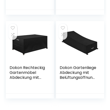
420D Oxford
Sonnenschirmhülle
Gewebe
Abdeckhauben für
135x105x175/140cm
Sonnenschirm für
in grau –
Schirm 2.5 bis 3.5
Abdeckhaube für
m Abdeckung mit
Strandkorb
Reißverschluss und
wasserdicht mit 2
Zugkordel
Reißverschlüssen
Schirmhüll für
– Strandkorb
Wetterfeste
Abdeckung
Outdoor
wetterfest
Dokon Rechteckig
Dokon Gartenliege
Gartenmöbel
Abdeckung mit
Abdeckung mit
Belüftungsöffnung
Seitlicher
en, Wasserdicht,
Spanngurt,
Winddicht, UV-
Wasserdicht,
Beständiges,
Winddicht, UV-
Schwerlast 600D
beständig 420D
Oxford Gewebe
Oxford Gewebe
Schutzhülle für