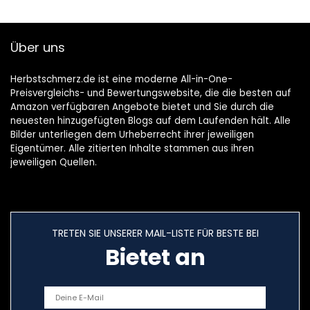
Schutzhülle für
Sonnenliege
Gartentisch
Liegestuhl
Sitzgruppe
Deckchair
Über uns
Möbelsets,
(200x75x40/70cm
170x95x74cm
) – Schwarz
(Schwarz)
Herbstschmerz.de ist eine moderne All-in-One-
Preisvergleichs- und Bewertungswebsite, die die besten auf
Amazon verfügbaren Angebote bietet und Sie durch die
neuesten hinzugefügten Blogs auf dem Laufenden hält. Alle
Bilder unterliegen dem Urheberrecht ihrer jeweiligen
Eigentümer. Alle zitierten Inhalte stammen aus ihren
jeweiligen Quellen.
TRETEN SIE UNSERER MAIL-LISTE FÜR BESTE BEI
Bietet an