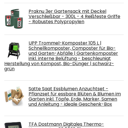
Praknu 3er Gartensack mit Deckel
Verschließbar - 300L - 4 Reißfeste Griffe
- Robustes Polypropylen
UPP Trommel-Komposter 105 L |
Schnellkomposter, Composter für Bio-
und Garten-Abfälle | Gartenkomposter
inkl. interne Belüftung - beschleunigt
Herstellung von Kompost, Bio-Dünger | schwarz-
grün
Satte Saat Essblumen Anzuchtset -
Pflanzset für essbare Blüten & Blumen im
Garten inkl. Töpfe, Erde, Marker, Samen
und Anleitung - ideale Geschenk-Box
TFA Dostmann Digitales Thermo-