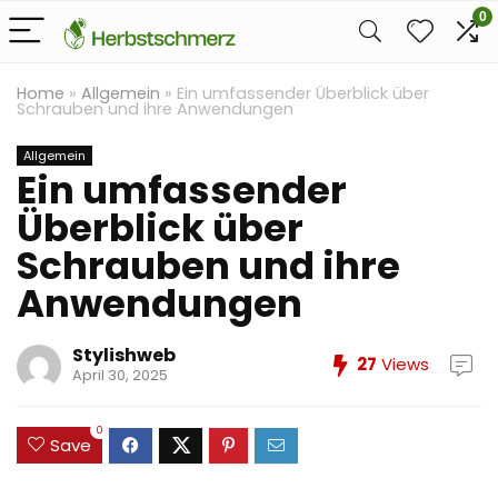
0
Home
»
Allgemein
»
Ein umfassender Überblick über
Schrauben und ihre Anwendungen
Allgemein
Ein umfassender
Überblick über
Schrauben und ihre
Anwendungen
Stylishweb
27
Views
April 30, 2025
0
Save