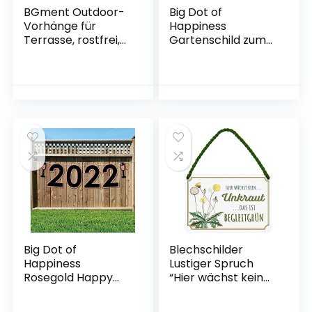
BGment Outdoor-
Big Dot of
Vorhänge für
Happiness
Terrasse, rostfrei,
Gartenschild zum
wasserdicht,
100. Geburtstag für
winddicht, Thermo-
Erwachsene,
Pavillon-Vorhänge,
goldfarben, für den
Set mit 2 Paneelen
Außenbereich
(132 x 244 cm,
grau-weiß)
Big Dot of
Blechschilder
Happiness
Lustiger Spruch
Rosegold Happy
“Hier wächst kein
New Year – 2022
Unkraut Das ist
Silvester Party
Begleitgrün” Deko