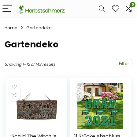
0
Home
Gartendeko
Gartendeko
Filter
Showing 1–12 of 143 results
‘Schild The Witch ‘s
11 Stücke Abschluss