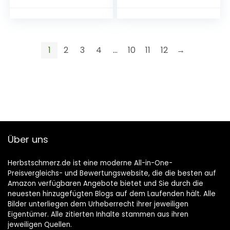
Dekorationen –
Schild für Garten
2022 – Outdoor
oder Terasse
Brief Banner
Geschenkidee für
Gärtner 18×12 cm
1
2
3
4
…
10
11
12
→
Über uns
Herbstschmerz.de ist eine moderne All-in-One-
Preisvergleichs- und Bewertungswebsite, die die besten auf
Amazon verfügbaren Angebote bietet und Sie durch die
neuesten hinzugefügten Blogs auf dem Laufenden hält. Alle
Bilder unterliegen dem Urheberrecht ihrer jeweiligen
Eigentümer. Alle zitierten Inhalte stammen aus ihren
jeweiligen Quellen.