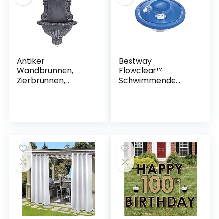
Deko Rasen Hof
Vogel-Bad, Fisch-
Dekoration
Behälter
Antiker
Bestway
Wandbrunnen,
Flowclear™
Zierbrunnen,
Schwimmende
Gartenbrunnen,
LED-beleuchtete
Brunnen,
Wasserfontäne,
Eisenbrunnen für
18,5 cm
den den Garten
LTA311 Palazzo
Exclusiv