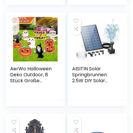
Fensterbehandlung
Leuchtende Skelett
für Garten,
Katze Silhouette
Veranda, Terrasse,
Halloween
Pergola, 132 x 243
Dekoration
cm
Outdoor für Haus
Garten
AerWo Halloween
AISITIN Solar
Deko Outdoor, 8
Springbrunnen
Stück Große
2.5W DIY Solar
Halloween
Teichpumpe 2021
Hofschilder
Upgrade mit 1.2 m
Wasserdichte
Wasserleitung
Halloween Kürbis
Solarbrunnen mit 6
Geist Skelett
Fontänenstile Solar
Gartenschilder mit
schwimmender
18 Pfahl für
Fontäne Pumpe für
Halloween Garten
Gartenteich,