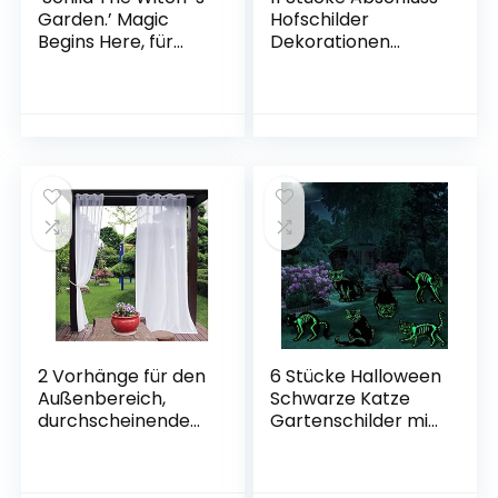
Garden.’ Magic
Hofschilder
Begins Here, für
Dekorationen
Haus oder Garten –
Congrats
Tolles Schild für
Abschluss Rasen
Schuppen
Zeichen 2021 Grad
Gartenschilder mit
23 Einsätzen für
Outdoor Congrats
Abschluss Party
Dekoration (Grün)
2 Vorhänge für den
6 Stücke Halloween
Außenbereich,
Schwarze Katze
durchscheinende
Gartenschilder mit
Voile-Vorhänge mit
Pfahl Gruselige
Ösen, für Terrasse,
Katzen Halloween
weiße Vorhänge,
Hof Dekoration