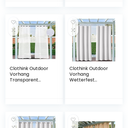
für Terrasse
Privatsphäre
winddicht
Clothink Outdoor
Clothink Outdoor
Vorhang
Vorhang
Transparent
Wetterfest
Wetterfest
-132x245cm Grau-
132x245cm mit
Weiss mit
Ösen (1 Stück)
Klettverschluss –
Oben und Unten
Wasserdicht
Voile Gardinen Für
Sichtschutz
Balkon Terrasse
Sonnenschutz für
Wasserdicht
Balkon Terrasse
Sichtschutz
Veranda Pergola