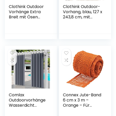
Clothink Outdoor
Clothink Outdoor-
Vorhänge Extra
Vorhang, blau, 127 x
Breit mit Ösen
243,8 cm, mit
254x215cm Weiss –
Wasserhahn,
Winddicht
wasserdicht,
Wasserdicht
thermisch isoliert,
Vorhänge Outdoor
Verdunkelungsvorh
Gardinen, Mehltau
ang, für Terrasse,
beständig, für
Veranda
Gartenlauben
Balkon, Strandhaus
Vorhalle, Pergola,
Cabana
Comlax
Connex Jute-Band
Outdoorvorhänge
6 cm x 3 m –
Wasserdicht
Orange – Für
Abnehmbarer
Garten, Haushalt &
Kunststoffschnalle
Hobby – Zum