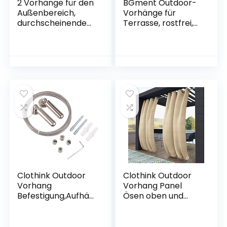
2 Vorhänge für den
BGment Outdoor-
Außenbereich,
Vorhänge für
durchscheinende
Terrasse, rostfrei,
Voile-Vorhänge mit
wasserdicht,
Ösen, für Terrasse,
winddicht, Thermo-
weiße Vorhänge,
Pavillon-Vorhänge,
Fensterbehandlung
Set mit 2 Paneelen
für Garten,
(132 x 244 cm,
Veranda, Terrasse,
grau-weiß)
Pergola, 132 x 243
cm
Clothink Outdoor
Clothink Outdoor
Vorhang
Vorhang Panel
Befestigung,Aufhän
Ösen oben und
gesystem für
unten 127 x 304,8
Outdoor Vorhänge
cm, winddicht,
5m Set
thermisch isoliert