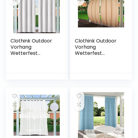
Sonnenschutz
Gartenlaube
Clothink Outdoor
Clothink Outdoor
Vorhang
Vorhang
Wetterfest
Wetterfest
-132x245cm Grau-
Winddicht
Weiss mit Ösen –
-132x215cm Beige
Wasserdicht
mit Ösen
Sichtschutz
Oben(4cm) und
Sonnenschutz für
Unten(4cm) –
Balkon Terrasse
Wasserdicht
Veranda Pergola
Sichtschutz
Gartenlaube
Sonnenschutz für
Balkon Terrasse
Veranda Pergola
Gartenlaube