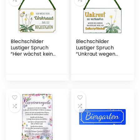
Blechschilder
Blechschilder
Lustiger Spruch
Lustiger Spruch
“Hier wächst kein
“Unkraut wegen
Unkraut Das ist
der hohen
Begleitgrün” Deko
Nachfrage nur an
Schild für Garten
Selbstpflücker”
oder Terasse
Deko Schild
Geschenkidee für
Geschenkidee
Gärtner 18×12 cm
18×12 cm