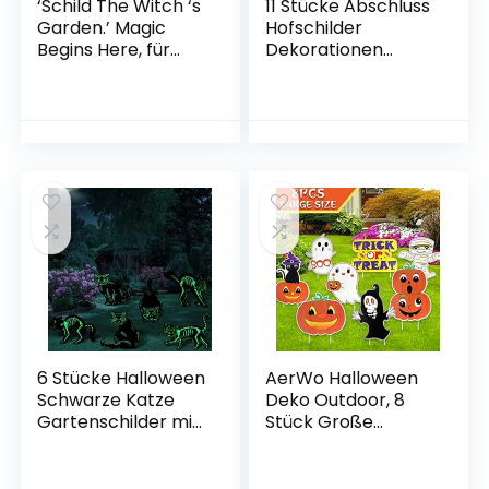
‘Schild The Witch ‘s
11 Stücke Abschluss
Garden.’ Magic
Hofschilder
Begins Here, für
Dekorationen
Haus oder Garten –
Congrats
Tolles Schild für
Abschluss Rasen
Schuppen
Zeichen 2021 Grad
Gartenschilder mit
23 Einsätzen für
Outdoor Congrats
Abschluss Party
Dekoration (Grün)
6 Stücke Halloween
AerWo Halloween
Schwarze Katze
Deko Outdoor, 8
Gartenschilder mit
Stück Große
Pfahl Gruselige
Halloween
Katzen Halloween
Hofschilder
Hof Dekoration
Wasserdichte