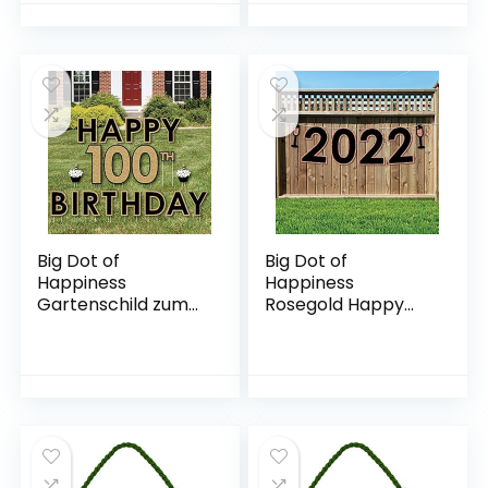
Leuchtende Skelett
Halloween Kürbis
Katze Silhouette
Geist Skelett
Halloween
Gartenschilder mit
Dekoration
18 Pfahl für
Outdoor für Haus
Halloween Garten
Garten
Deko Rasen Hof
Dekoration
Big Dot of
Big Dot of
Happiness
Happiness
Gartenschild zum
Rosegold Happy
100. Geburtstag für
New Year – 2022
Erwachsene,
Silvester Party
goldfarben, für den
Dekorationen –
Außenbereich
2022 – Outdoor
Brief Banner