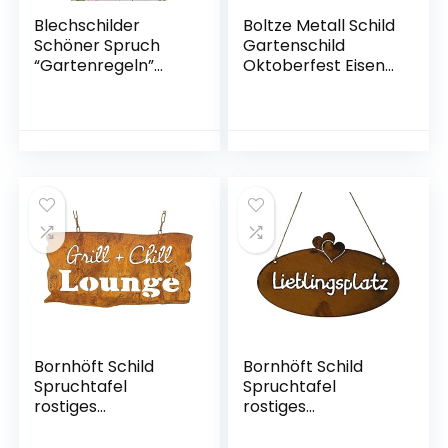
Blechschilder
Boltze Metall Schild
Schöner Spruch
Gartenschild
“Gartenregeln”
Oktoberfest Eisen
Deko Pflanzen
lackiert 30cm
Blumen
(Biergarten)
Schmetterlinge
Glück Gartenschild
Garten Eingang Tor
Terrasse
Geschenkidee
Geschenk zum
Geburtstag oder
Weihnachten
20×30 cm
Bornhöft Schild
Bornhöft Schild
Spruchtafel
Spruchtafel
rostiges
rostiges
Gartenschild
Gartenschild
Edelrost Rost zum
Edelrost Rost zum