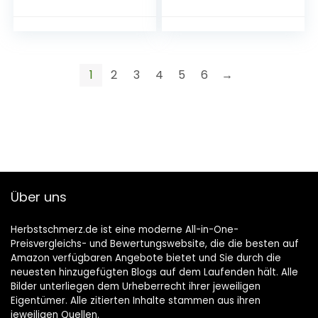
hängen
hängen
Gartendeko
Gartendeko
(Grill&Chill)
Lieblingsplatz
1
2
3
4
5
6
→
Über uns
Herbstschmerz.de ist eine moderne All-in-One-
Preisvergleichs- und Bewertungswebsite, die die besten auf
Amazon verfügbaren Angebote bietet und Sie durch die
neuesten hinzugefügten Blogs auf dem Laufenden hält. Alle
Bilder unterliegen dem Urheberrecht ihrer jeweiligen
Eigentümer. Alle zitierten Inhalte stammen aus ihren
jeweiligen Quellen.