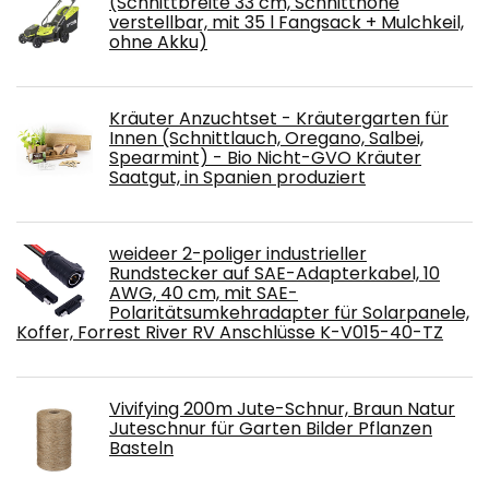
(Schnittbreite 33 cm, Schnitthöhe
verstellbar, mit 35 l Fangsack + Mulchkeil,
ohne Akku)
Kräuter Anzuchtset - Kräutergarten für
Innen (Schnittlauch, Oregano, Salbei,
Spearmint) - Bio Nicht-GVO Kräuter
Saatgut, in Spanien produziert
weideer 2-poliger industrieller
Rundstecker auf SAE-Adapterkabel, 10
AWG, 40 cm, mit SAE-
Polaritätsumkehradapter für Solarpanele,
Koffer, Forrest River RV Anschlüsse K-V015-40-TZ
Vivifying 200m Jute-Schnur, Braun Natur
Juteschnur für Garten Bilder Pflanzen
Basteln