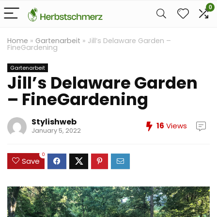
0
Home
»
Gartenarbeit
»
Jill’s Delaware Garden –
FineGardening
Gartenarbeit
Jill’s Delaware Garden
– FineGardening
Stylishweb
16
Views
January 5, 2022
0
Save