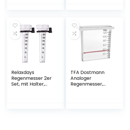
Regenmesser Glas
ser, antik, 12 cm, 5
mit Halterung
inch, Glas, Metall,
passend für
verziert, bronze
Frosch, Rabe und
Maus –
Regenmesser für
Garten frostsicher
Relaxdays
TFA Dostmann
Regenmesser 2er
Analoger
Set, mit Halter,
Regenmesser,
Niederschlagsmes
47.1014,
ser Garten, große
Niederschlagsmen
Anzeige 35
genmarkierung, für
mm/m²,
den
Kunststoff,
Zaun/Geländer,
transparent
transparent, L 188
(215) x B 36 (90) x