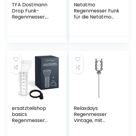
TFA Dostmann
Netatmo
Drop Funk-
Regenmesser Funk
Regenmesser,
für die Netatmo
Niederschlagsmen
Wetterstation,
gen leicht
NRG01-WW
ermitteln,
kabelose
Übertragung, 24h
Regenalarm
ersatzteilshop
Relaxdays
basics
Regenmesser
Regenmesser
Vintage, mit
Ersatzglas [35
Erdspieß,
mm/m²] –
Niederschlagsmes